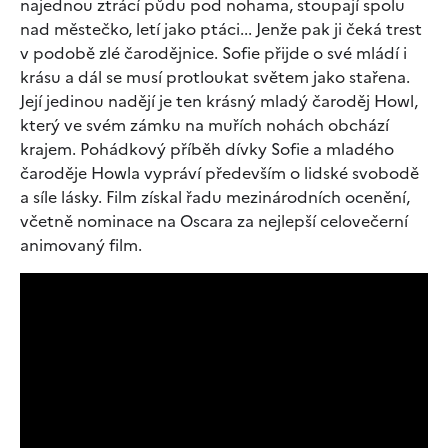
najednou ztrácí půdu pod nohama, stoupají spolu
nad městečko, letí jako ptáci... Jenže pak ji čeká trest
v podobě zlé čarodějnice. Sofie přijde o své mládí i
krásu a dál se musí protloukat světem jako stařena.
Její jedinou nadějí je ten krásný mladý čaroděj Howl,
který ve svém zámku na muřích nohách obchází
krajem. Pohádkový příběh dívky Sofie a mladého
čaroděje Howla vypráví především o lidské svobodě
a síle lásky. Film získal řadu mezinárodních ocenění,
včetně nominace na Oscara za nejlepší celovečerní
animovaný film.