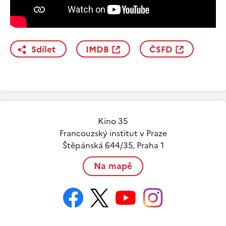
Sdílet
IMDB
ČSFD
Kino 35
Francouzský institut v Praze
Štěpánská 644/35, Praha 1
Na mapě