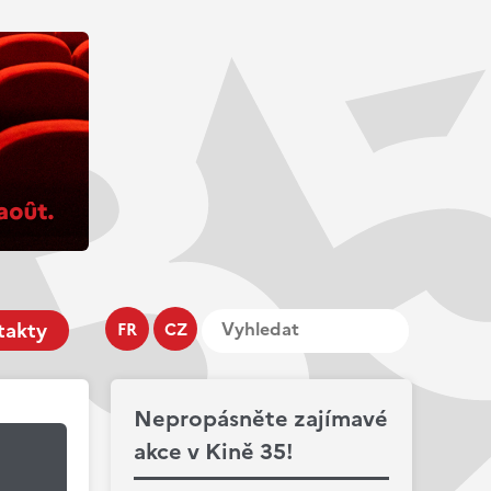
takty
FR
CZ
Nepropásněte zajímavé
akce v Kině 35!