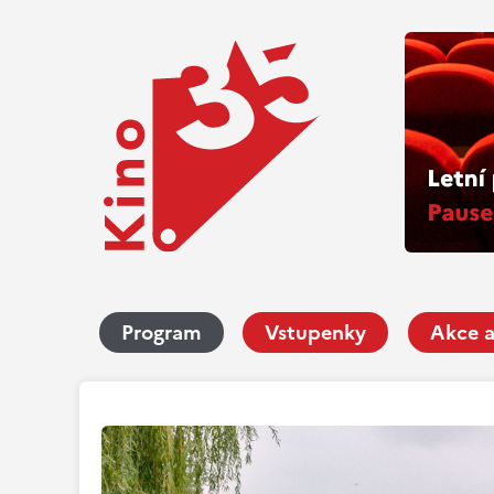
Program
Vstupenky
Akce a