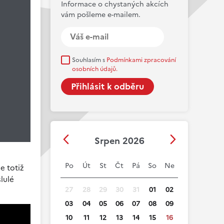
Informace o chystaných akcích
vám pošleme e-mailem.
Souhlasím s
Podmínkami zpracování
osobních údajů.
Srpen 2026
Po
Út
St
Čt
Pá
So
Ne
e totiž
lulé
27
28
29
30
31
01
02
03
04
05
06
07
08
09
10
11
12
13
14
15
16