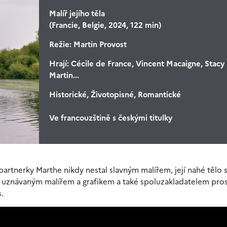
Malíř jejího těla
(Francie, Belgie, 2024, 122 min)
Režie:
Martin Provost
Hrají:
Cécile de France, Vincent Macaigne, Stacy
Martin...
Historické, Životopisné, Romantické
Ve francouzštině s českými titulky
artnerky Marthe nikdy nestal slavným malířem, její nahé tělo s
al uznávaným malířem a grafikem a také spoluzakladatelem pros
.