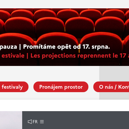
 festivaly
Pronájem prostor
O nás / Kon
FR