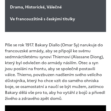
Drama, Historické, Válečné
Ve francouzštině s českými titulky
Píše se rok 1917. Bakary Diallo (Omar Sy) narukuje do
francouzské armády, aby se připojil ke svému
sedmnáctiletému synovi Thiernovi (Alassane Diong),
který byl odvlečen do armády násilím. Otec a syn
jsou posláni na frontu, aby se společně postavili
válce. Thierno, povzbuzen nadšením svého velícího
důstojníka, který ho chce vzít do samého ohniska
boje, se osamostatní a naučí se být mužem, zatímco
Bakary dělá vše pro to, aby ho vytáhl z bojů a přivedl
živého a zdravého zpět domů.