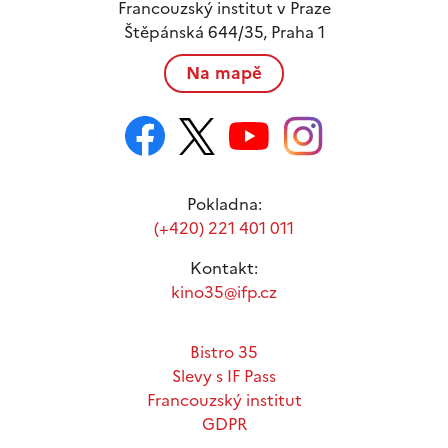
Francouzský institut v Praze
Štěpánská 644/35, Praha 1
Na mapě
Pokladna:
(+420) 221 401 011
Kontakt:
kino35@ifp.cz
Bistro 35
Slevy s IF Pass
Francouzský institut
GDPR