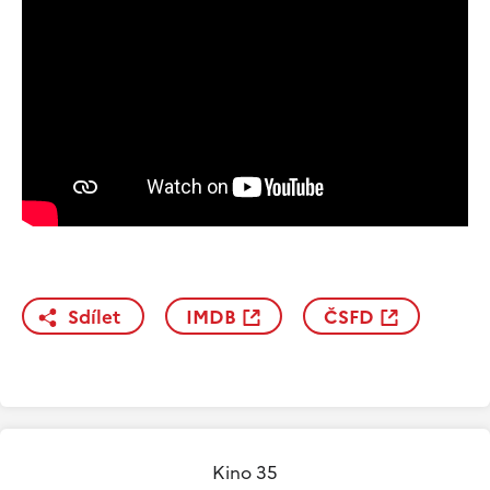
Sdílet
IMDB
ČSFD
Kino 35