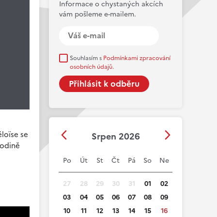
Informace o chystaných akcích
vám pošleme e-mailem.
Souhlasím s
Podmínkami zpracování
osobních údajů.
éloïse se
Srpen 2026
rodině
Po
Út
St
Čt
Pá
So
Ne
27
28
29
30
31
01
02
03
04
05
06
07
08
09
10
11
12
13
14
15
16