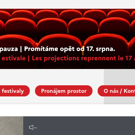
 festivaly
Pronájem prostor
O nás / Kon
--