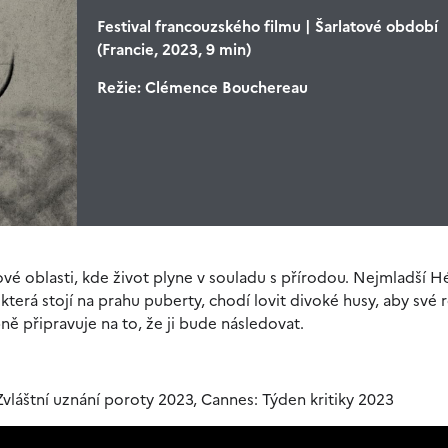
Festival francouzského filmu | Šarlatové období
(Francie, 2023, 9 min)
Režie:
Clémence Bouchereau
vé oblasti, kde život plyne v souladu s přírodou. Nejmladší H
terá stojí na prahu puberty, chodí lovit divoké husy, aby své 
ně připravuje na to, že ji bude následovat.
vláštní uznání poroty 2023, Cannes: Týden kritiky 2023