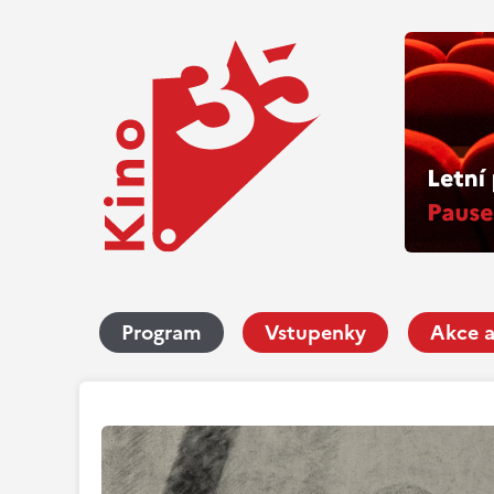
Program
Vstupenky
Akce a