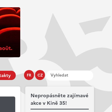
takty
FR
CZ
Nepropásněte zajímavé
akce v Kině 35!