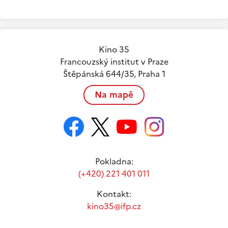
Kino 35
Francouzský institut v Praze
Štěpánská 644/35, Praha 1
Na mapě
Pokladna:
(+420) 221 401 011
Kontakt:
kino35@ifp.cz