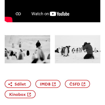
Sdílet
IMDB
ČSFD
Kinobox