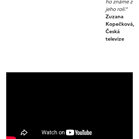
ho známe z
jeho rolí.“
Zuzana
Kopečková,
Česká
televize