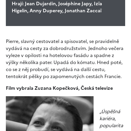
Hrají:
Jean Dujardin, Joséphine Japy, Izïa
Higelin, Anny Duperey, Jonathan Zaccaï
Pierre, slavný cestovatel a spisovatel, se pravidelně
vydává na cesty za dobrodružstvím. Jednoho večera
vyleze v opilosti na hotelovou fasádu a spadne z
výšky několika pater. Upadá do kómatu. Hned poté,
co se z něj probudí, se vydává na další cestu,
tentokrát pěšky po zapomenutých cestách Francie.
Film vybrala Zuzana Kopečková, Česká televize
„Úspěšná
kariéra,
popularita