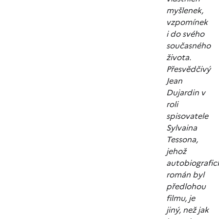
myšlenek,
vzpomínek
i do svého
současného
života.
Přesvědčivý
Jean
Dujardin v
roli
spisovatele
Sylvaina
Tessona,
jehož
autobiografic
román byl
předlohou
filmu, je
jiný, než jak