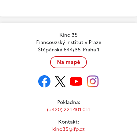
Kino 35
Francouzský institut v Praze
Štěpánská 644/35, Praha 1
Na mapě
Pokladna:
(+420) 221 401 011
Kontakt:
kino35@ifp.cz