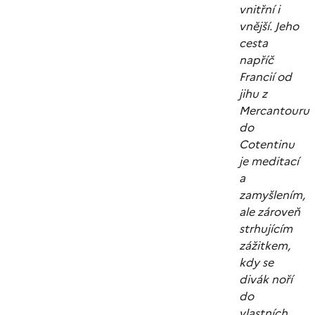
vnitřní i
vnější. Jeho
cesta
napříč
Francií od
jihu z
Mercantouru
do
Cotentinu
je meditací
a
zamyšlením,
ale zároveň
strhujícím
zážitkem,
kdy se
divák noří
do
vlastních