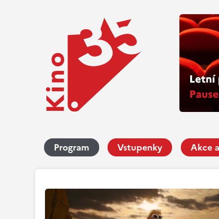
Program
Vstupenky
Akce a