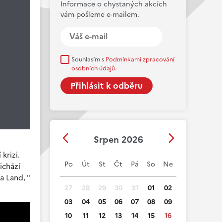
Informace o chystaných akcích
vám pošleme e-mailem.
Souhlasím s
Podmínkami zpracování
osobních údajů.
Srpen 2026
krizi.
Po
Út
St
Čt
Pá
So
Ne
ichází
a Land, "
27
28
29
30
31
01
02
03
04
05
06
07
08
09
10
11
12
13
14
15
16