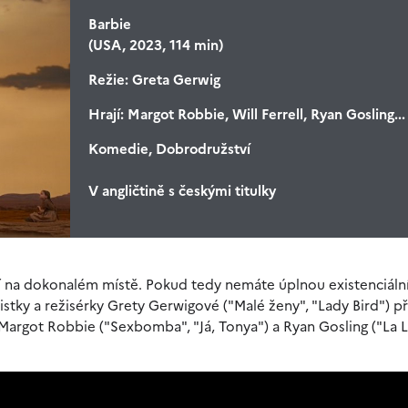
Barbie
(USA, 2023, 114 min)
Režie:
Greta Gerwig
Hrají:
Margot Robbie, Will Ferrell, Ryan Gosling...
Komedie, Dobrodružství
V angličtině s českými titulky
 na dokonalém místě. Pokud tedy nemáte úplnou existenciální 
ky a režisérky Grety Gerwigové ("Malé ženy", "Lady Bird") př
Margot Robbie ("Sexbomba", "Já, Tonya") a Ryan Gosling ("La L