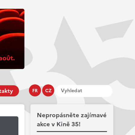
takty
FR
CZ
Nepropásněte zajímavé
akce v Kině 35!