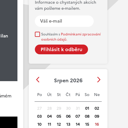
Informace o chystaných akcích
vám pošleme e-mailem.
Souhlasím s
Podmínkami zpracování
ilan
osobních údajů.
Srpen 2026
Po
Út
St
Čt
Pá
So
Ne
známém
27
28
29
30
31
01
02
03
04
05
06
07
08
09
10
11
12
13
14
15
16