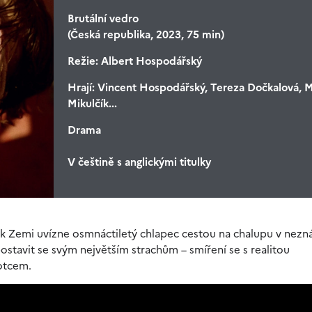
Brutální vedro
(Česká republika, 2023, 75 min)
Režie:
Albert Hospodářský
Hrají:
Vincent Hospodářský, Tereza Dočkalová, M
Mikulčík...
Drama
V češtině s anglickými titulky
k Zemi uvízne osmnáctiletý chlapec cestou na chalupu v ne
ostavit se svým největším strachům – smíření se s realitou
otcem.