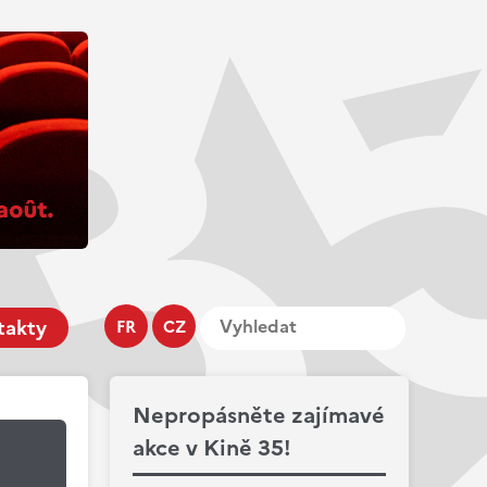
takty
FR
CZ
Nepropásněte zajímavé
akce v Kině 35!