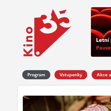
Program
Vstupenky
Akce a