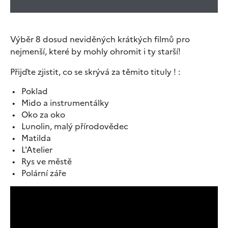
Výběr 8 dosud neviděných krátkých filmů pro
nejmenší, které by mohly ohromit i ty starší!
Přijďte zjistit, co se skrývá za těmito tituly ! :
Poklad
Mido a instrumentálky
Oko za oko
Lunolin, malý přírodovědec
Matilda
L'Atelier
Rys ve městě
Polární záře