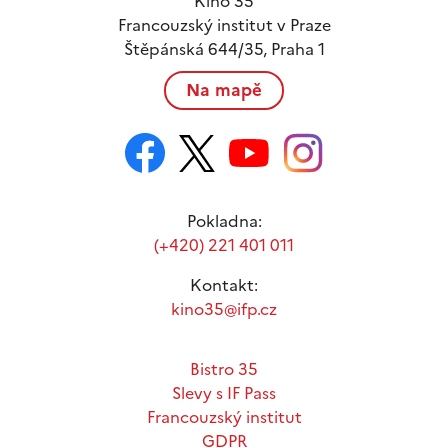
Kino 35
Francouzský institut v Praze
Štěpánská 644/35, Praha 1
Na mapě
Pokladna:
(+420) 221 401 011
Kontakt:
kino35@ifp.cz
Bistro 35
Slevy s IF Pass
Francouzský institut
GDPR