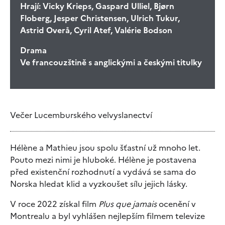
Hrají:
Vicky Krieps, Gaspard Ulliel, Bjørn
Floberg, Jesper Christensen, Ulrich Tukur,
Astrid Overå, Cyril Atef, Valérie Bodson
Drama
Ve francouzštině s anglickými a českými titulky
Večer Lucemburského velvyslanectví
Hélène a Mathieu jsou spolu šťastní už mnoho let.
Pouto mezi nimi je hluboké. Hélène je postavena
před existenční rozhodnutí a vydává se sama do
Norska hledat klid a vyzkoušet sílu jejich lásky.
V roce 2022 získal film
Plus que jamais
ocenění v
Montrealu a byl vyhlášen nejlepším filmem televize