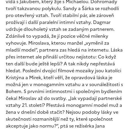
vídá s Jakubem, který žije s Michaelou. Dohromady
tvoří takzvanou polykulu. Sandy a Šárka se rozhodli
pro otevřený vztah. Tvoří stabilní pár, ale zároveň
prožívají i další paralelní intimní vztahy. Dagmar
udržuje dlouholetý vztah se zadaným partnerem.
Zdánlivě to vypadá, že jí pozice věčné milenky
vyhovuje. Miroslava, kterou manžel „vyměnil za
mladší model“, partnera zas hledá na internetu. Láska
přes internet ale přináší určitou nejistotu: Co když
ten další bude ještě lepší? A tak nikdy nepřestává
hledat. Poslední dvojicí filmové mozaiky jsou katolíci
Kristýna a Mirek, kteří věří, že opravdová láska je
možná jen v monogamním vztahu a v sounáležitosti s
Bohem. S prvními intimnostmi i společným bydlením
čekal Miroslav až do svatby. „Jak vypadají partnerské
vztahy 21. století? Přestává monogamní model muž a
žena v dnešní době stačit? Nejsou podoby lásky ve
skutečnosti rozmanitější než ty, které společnost
akceptuje jako normu?“, ptá se režisérka Jana