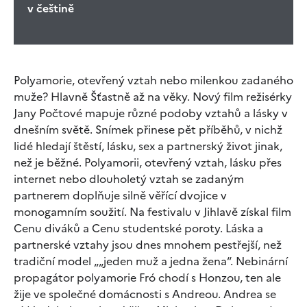
v češtině
Polyamorie, otevřený vztah nebo milenkou zadaného
muže? Hlavně Šťastně až na věky. Nový film režisérky
Jany Počtové mapuje různé podoby vztahů a lásky v
dnešním světě. Snímek přinese pět příběhů, v nichž
lidé hledají štěstí, lásku, sex a partnerský život jinak,
než je běžné. Polyamorii, otevřený vztah, lásku přes
internet nebo dlouholetý vztah se zadaným
partnerem doplňuje silně věřící dvojice v
monogamním soužití. Na festivalu v Jihlavě získal film
Cenu diváků a Cenu studentské poroty. Láska a
partnerské vztahy jsou dnes mnohem pestřejší, než
tradiční model „„jeden muž a jedna žena“. Nebinární
propagátor polyamorie Fró chodí s Honzou, ten ale
žije ve společné domácnosti s Andreou. Andrea se