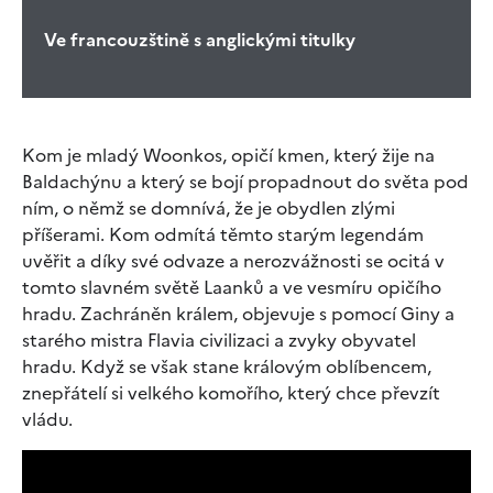
Ve francouzštině s anglickými titulky
Kom je mladý Woonkos, opičí kmen, který žije na
Baldachýnu a který se bojí propadnout do světa pod
ním, o němž se domnívá, že je obydlen zlými
příšerami. Kom odmítá těmto starým legendám
uvěřit a díky své odvaze a nerozvážnosti se ocitá v
tomto slavném světě Laanků a ve vesmíru opičího
hradu. Zachráněn králem, objevuje s pomocí Giny a
starého mistra Flavia civilizaci a zvyky obyvatel
hradu. Když se však stane královým oblíbencem,
znepřátelí si velkého komořího, který chce převzít
vládu.