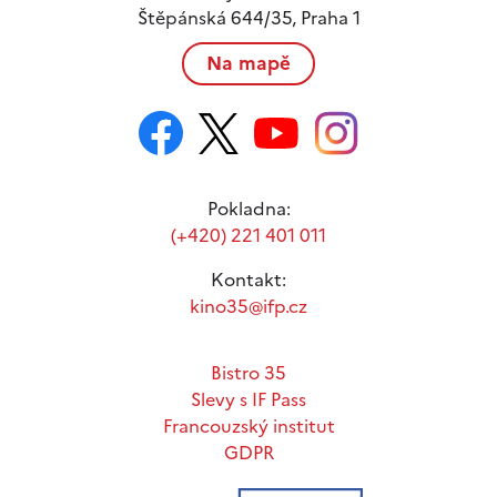
Štěpánská 644/35, Praha 1
Na mapě
Pokladna:
(+420) 221 401 011
Kontakt:
kino35@ifp.cz
Bistro 35
Slevy s IF Pass
Francouzský institut
GDPR