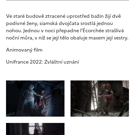
Ve staré budově ztracené uprostřed bažin žijí dvě
podivné ženy, siamská dvojčata srostlá jednou
nohou. Jednou v noci přepadne l’Écorchée strašlivá
noční můra, v níž se její tělo obaluje masem její sestry.
Animovaný film
Unifrance 2022: Zvláštní uznání