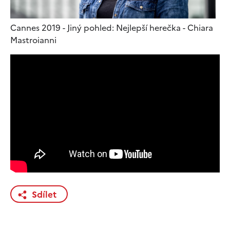
Cannes 2019 - Jiný pohled: Nejlepší herečka - Chiara
Mastroianni
Sdílet