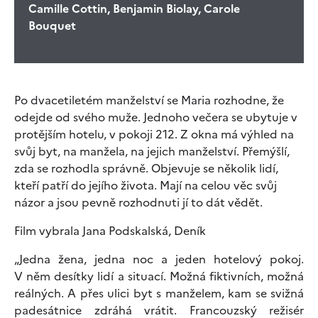
Camille Cottin, Benjamin Biolay, Carole
Bouquet
Po dvacetiletém manželství se Maria rozhodne, že
odejde od svého muže. Jednoho večera se ubytuje v
protějším hotelu, v pokoji 212. Z okna má výhled na
svůj byt, na manžela, na jejich manželství. Přemýšlí,
zda se rozhodla správně. Objevuje se několik lidí,
kteří patří do jejího života. Mají na celou věc svůj
názor a jsou pevně rozhodnuti jí to dát vědět.
Film vybrala Jana Podskalská, Deník
„Jedna žena, jedna noc a jeden hotelový pokoj.
V něm desítky lidí a situací. Možná fiktivních, možná
reálných. A přes ulici byt s manželem, kam se svižná
padesátnice zdráhá vrátit. Francouzský režisér