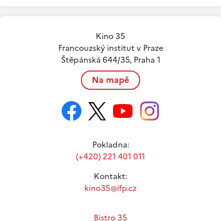
Kino 35
Francouzský institut v Praze
Štěpánská 644/35, Praha 1
Na mapě
Pokladna:
(+420) 221 401 011
Kontakt:
kino35@ifp.cz
Bistro 35