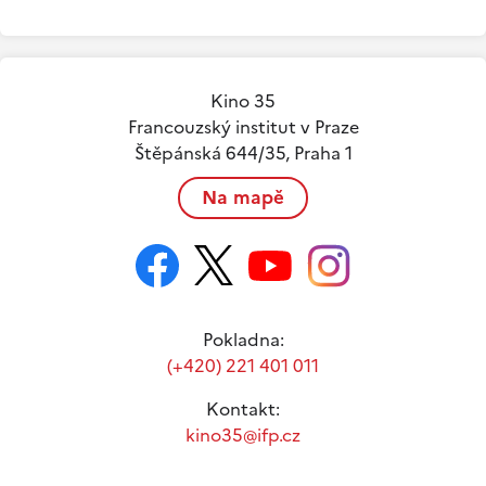
Kino 35
Francouzský institut v Praze
Štěpánská 644/35, Praha 1
Na mapě
Pokladna:
(+420) 221 401 011
Kontakt:
kino35@ifp.cz