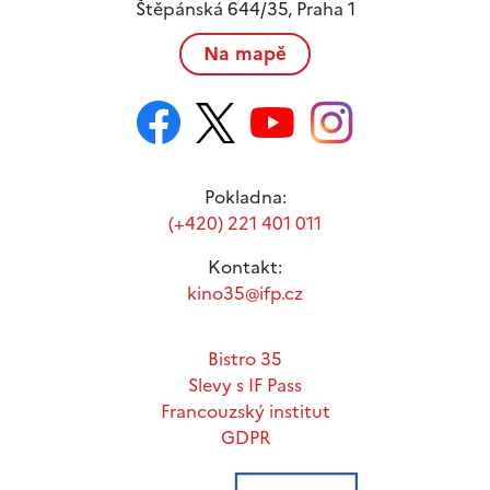
Štěpánská 644/35, Praha 1
Na mapě
Pokladna:
(+420) 221 401 011
Kontakt:
kino35@ifp.cz
Bistro 35
Slevy s IF Pass
Francouzský institut
GDPR