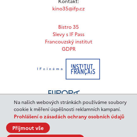
Kontakt:
kino35@ifp.cz
Bistro 35
Slevy s IF Pass
Francouzský institut
GDPR
Na našich webových stránkách používáme soubory
cookie k měření úspěšnosti reklamních kampaní.
Prohlášení o zásadách ochrany osobních údajů
www.ifp.cz
© 2023 Institut français de Prague |
Přijmout vše
BurnIT
Tajpej Design
code:
design: