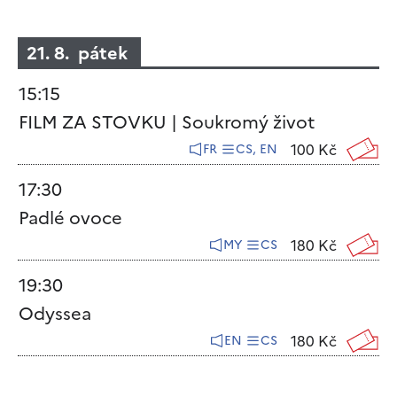
21. 8. pátek
15:15
FILM ZA STOVKU | Soukromý život
100 Kč
FR
CS, EN
17:30
Padlé ovoce
180 Kč
MY
CS
19:30
Odyssea
180 Kč
EN
CS