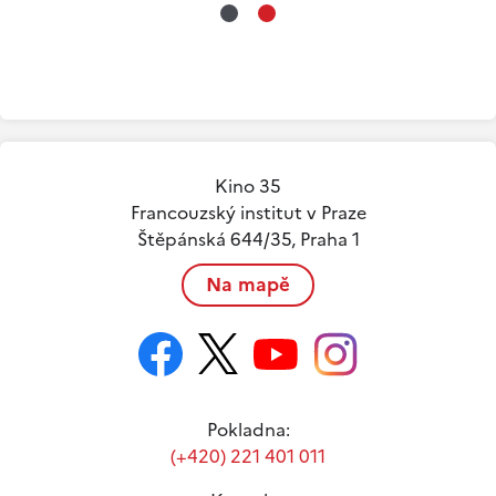
*
*
Kino 35
Francouzský institut v Praze
Štěpánská 644/35, Praha 1
Na mapě
Pokladna:
(+420) 221 401 011