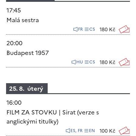
17:45
Malá sestra
180 Kč
FR
CS
20:00
Budapest 1957
180 Kč
HU
CS
25. 8. úterý
16:00
FILM ZA STOVKU | Sirat (verze s
anglickými titulky)
100 Kč
ES, FR
EN