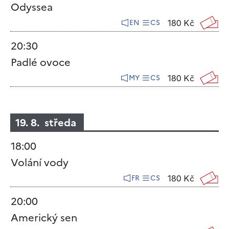
Odyssea
180 Kč
EN
CS
20:30
Padlé ovoce
180 Kč
MY
CS
19. 8. středa
18:00
Volání vody
180 Kč
FR
CS
20:00
Americký sen