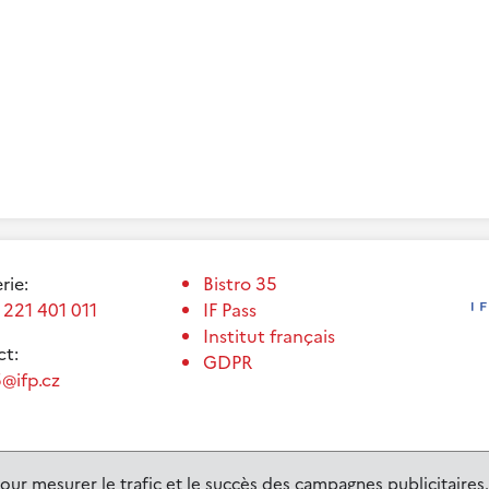
erie:
Bistro 35
 221 401 011
IF Pass
Institut français
t:
GDPR
@ifp.cz
our mesurer le trafic et le succès des campagnes publicitaires