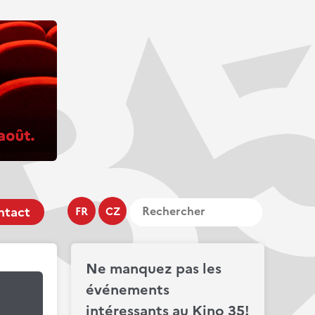
ntact
FR
CZ
Ne manquez pas les
événements
intéressants au Kino 35!