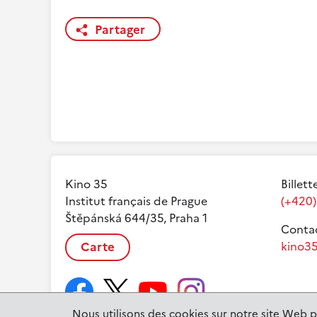
Partager
Kino 35
Billett
Institut français de Prague
(+420)
Štěpánská 644/35, Praha 1
Contac
Carte
kino35
Nous utilisons des cookies sur notre site Web p