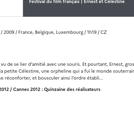
Festival du film français | Ernest et Célestine
/ 2009 / France, Belgique, Luxembourg / 1h19 / CZ
u de se lier d’amitié avec une souris. Et pourtant, Ernest, gro
i la petite Célestine, une orpheline qui a fui le monde souterrai
e réconforter, et bousculer ainsi l’ordre établi...
 2012 / Cannes 2012 : Quinzaine des réalisateurs