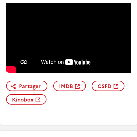
Partager
IMDB
CSFD
Kinobox