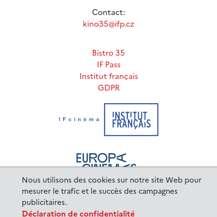
Contact:
kino35@ifp.cz
Bistro 35
IF Pass
Institut français
GDPR
Nous utilisons des cookies sur notre site Web pour
mesurer le trafic et le succès des campagnes
publicitaires.
www.ifp.cz
© 2023 Institut français de Prague |
Déclaration de confidentialité