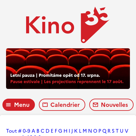
Menu
Calendrier
Nouvelles
Tout
#
0-9
A
B
C
D
E
F
G
H
I
J
K
L
M
N
O
P
Q
R
S
T
U
V