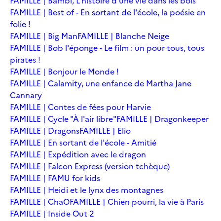
FAMILLE | Bambi, L'histoire d'une vie dans les bois
FAMILLE | Best of - En sortant de l'école, la poésie en
folie !
FAMILLE | Big Man
FAMILLE | Blanche Neige
FAMILLE | Bob l'éponge - Le film : un pour tous, tous
pirates !
FAMILLE | Bonjour le Monde !
FAMILLE | Calamity, une enfance de Martha Jane
Cannary
FAMILLE | Contes de fées pour Harvie
FAMILLE | Cycle "À l'air libre"
FAMILLE | Dragonkeeper
FAMILLE | Dragons
FAMILLE | Elio
FAMILLE | En sortant de l'école - Amitié
FAMILLE | Expédition avec le dragon
FAMILLE | Falcon Express (version tchèque)
FAMILLE | FAMU for kids
FAMILLE | Heidi et le lynx des montagnes
FAMILLE | ChaO
FAMILLE | Chien pourri, la vie à Paris
FAMILLE | Inside Out 2