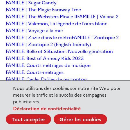
FAMILLE | Sugar Candy
FAMILLE | The Magic Faraway Tree
FAMILLE | The Websters Movie II
FAMILLE | Vaiana 2
FAMILLE | Valemon, La légende de l’ours blanc
FAMILLE | Voyage à la mer
FAMILLE | Zazie dans le métro
FAMILLE | Zootopie 2
FAMILLE | Zootopie 2 (English-friendly)
FAMILLE: Belle et Sébastien: Nouvelle génération
FAMILLE: Best of Annecy Kids 2023
FAMILLE: Courts métrages de musique
FAMILLE: Courts-métrages
FAMILLE: Cycle: Drôles de rencontres
FAMILLE: En sortant de l'école - Andrée Chedid
Nous utilisons des cookies sur notre site Web pour
FAMILLE: Ernest et Célestine: Le voyage en Charabie
mesurer le trafic et le succès des campagnes
FAMILLE: Festival International du court métrage
publicitaires.
Clermont-Ferrand
Déclaration de confidentialité
FAMILLE: Kina et Yuk, renards de la banquise
Tout accepter
Gérer les cookies
FAMILLE: La Pat' Patrouille : La Super Patrouille, le film
FAMILLE: Le dernier jaguar
FAMILLE: Le Dirigeable volé