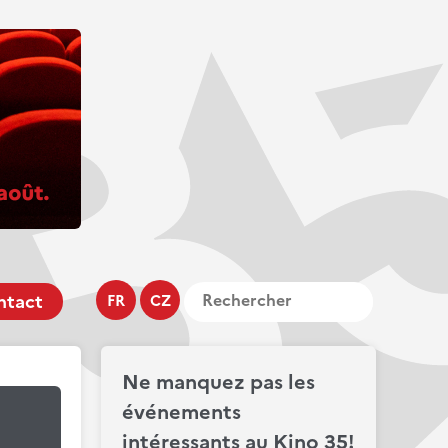
ntact
FR
CZ
Ne manquez pas les
événements
intéressants au Kino 35!