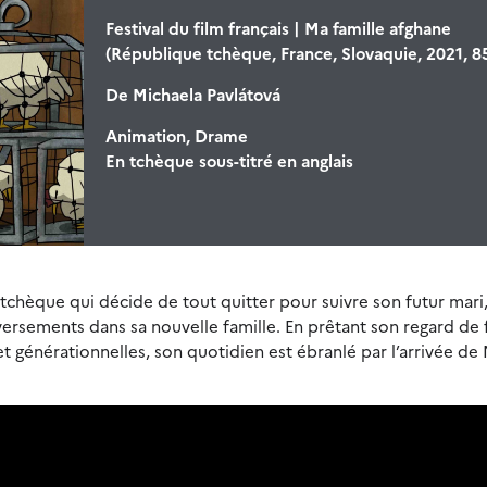
Festival du film français | Ma famille afghane
(République tchèque, France, Slovaquie, 2021, 8
De
Michaela Pavlátová
Animation, Drame
En tchèque sous-titré en anglais
chèque qui décide de tout quitter pour suivre son futur mari,
leversements dans sa nouvelle famille. En prêtant son regard d
t générationnelles, son quotidien est ébranlé par l’arrivée de