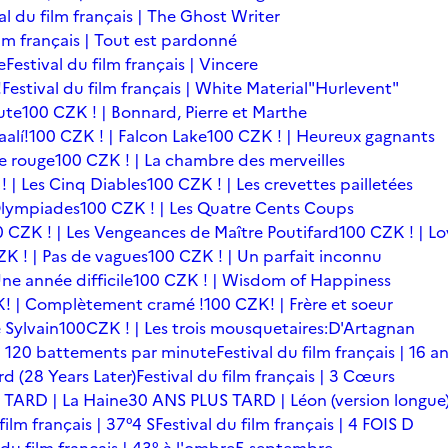
al du film français | The Ghost Writer
ilm français | Tout est pardonné
e
Festival du film français | Vincere
!
Festival du film français | White Material
"Hurlevent"
ute
100 CZK ! | Bonnard, Pierre et Marthe
alí!
100 CZK ! | Falcon Lake
100 CZK ! | Heureux gagnants
le rouge
100 CZK ! | La chambre des merveilles
! | Les Cinq Diables
100 CZK ! | Les crevettes pailletées
Olympiades
100 CZK ! | Les Quatre Cents Coups
0 CZK ! | Les Vengeances de Maître Poutifard
100 CZK ! | L
K ! | Pas de vagues
100 CZK ! | Un parfait inconnu
ne année difficile
100 CZK ! | Wisdom of Happiness
! | Complètement cramé !
100 CZK! | Frère et soeur
 Sylvain
100CZK ! | Les trois mousquetaires:D'Artagnan
s | 120 battements par minute
Festival du film français | 16 a
rd (28 Years Later)
Festival du film français | 3 Cœurs
 TARD | La Haine
30 ANS PLUS TARD | Léon (version longue
film français | 37°4 S
Festival du film français | 4 FOIS D