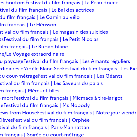
des boutons
Festival du film français | La Peau douce
tival du film français | Le Bal des actrices
 du film français | Le Gamin au vélo
ilm français | Le Hérisson
stival du film français | Le magasin des suicides
ts
Festival du film français | Le Petit Nicolas
film français | Le Ruban blanc
une/Le Voyage extraordinaire
du paysage
Festival du film français | Les Amants réguliers
ordinaires d’Adèle Blanc-Sec
Festival du film français | Les B
ée du cour-métrage
Festival du film français | Les Géants
stival du film français | Les Saveurs du palais
lm français | Mères et filles
de mort
Festival du film français | Micmacs à tire-larigot
ue
Festival du film français | Mr. Nobody
 News from House
Festival du film français | Notre jour viendr
Clèves
Festival du film français | Orphée
tival du film français | Paris-Manhattan
lm français | Soirée du court-métrage