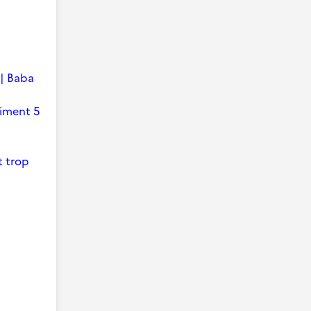
 | Baba
timent 5
t trop