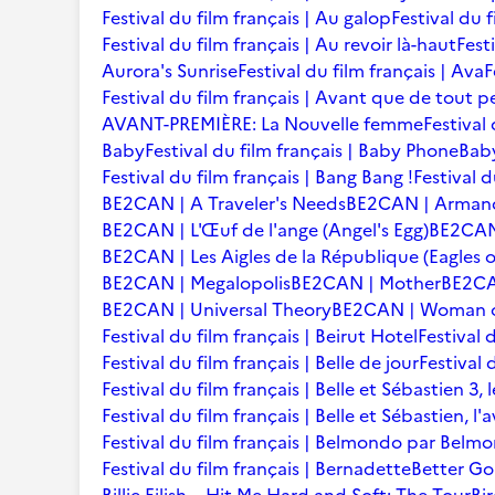
Festival du film français | Au galop
Festival du 
Festival du film français | Au revoir là-haut
Fest
Aurora's Sunrise
Festival du film français | Ava
F
Festival du film français | Avant que de tout p
AVANT-PREMIÈRE: La Nouvelle femme
Festival
Baby
Festival du film français | Baby Phone
Baby
Festival du film français | Bang Bang !
Festival d
BE2CAN | A Traveler's Needs
BE2CAN | Arman
BE2CAN | L'Œuf de l'ange (Angel's Egg)
BE2CAN |
BE2CAN | Les Aigles de la République (Eagles o
BE2CAN | Megalopolis
BE2CAN | Mother
BE2CA
BE2CAN | Universal Theory
BE2CAN | Woman of
Festival du film français | Beirut Hotel
Festival 
Festival du film français | Belle de jour
Festival 
Festival du film français | Belle et Sébastien 3, 
Festival du film français | Belle et Sébastien, l
Festival du film français | Belmondo par Belm
Festival du film français | Bernadette
Better Go