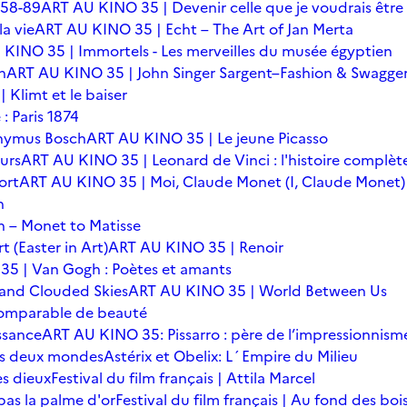
 58-89
ART AU KINO 35 | Devenir celle que je voudrais être
a vie
ART AU KINO 35 | Echt – The Art of Jan Merta
KINO 35 | Immortels - Les merveilles du musée égyptien
n
ART AU KINO 35 | John Singer Sargent–Fashion & Swagge
Klimt et le baiser
: Paris 1874
onymus Bosch
ART AU KINO 35 | Le jeune Picasso
urs
ART AU KINO 35 | Leonard de Vinci : l'histoire complèt
ort
ART AU KINO 35 | Moi, Claude Monet (I, Claude Monet)
n
 – Monet to Matisse
t (Easter in Art)
ART AU KINO 35 | Renoir
5 | Van Gogh : Poètes et amants
 and Clouded Skies
ART AU KINO 35 | World Between Us
omparable de beauté
ssance
ART AU KINO 35: Pissarro : père de l’impressionnism
 des deux mondes
Astérix et Obelix: L´Empire du Milieu
es dieux
Festival du film français | Attila Marcel
 pas la palme d'or
Festival du film français | Au fond des boi