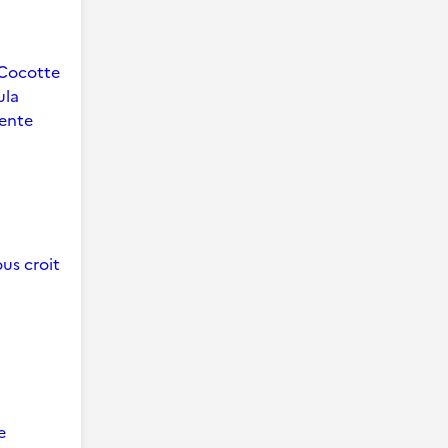
Cocotte
ula
ente
us croit
e