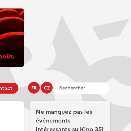
ntact
FR
CZ
Ne manquez pas les
événements
intéressants au Kino 35!