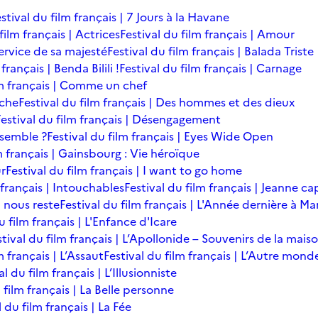
stival du film français | 7 Jours à la Havane
film français | Actrices
Festival du film français | Amour
service de sa majesté
Festival du film français | Balada Triste
français | Benda Bilili !
Festival du film français | Carnage
lm français | Comme un chef
îche
Festival du film français | Des hommes et des dieux
Festival du film français | Désengagement
ensemble ?
Festival du film français | Eyes Wide Open
m français | Gainsbourg : Vie héroïque
ur
Festival du film français | I want to go home
 français | Intouchables
Festival du film français | Jeanne ca
l nous reste
Festival du film français | L'Année dernière à M
u film français | L'Enfance d'Icare
stival du film français | L’Apollonide – Souvenirs de la mais
m français | L’Assaut
Festival du film français | L’Autre mond
al du film français | L’Illusionniste
 film français | La Belle personne
l du film français | La Fée