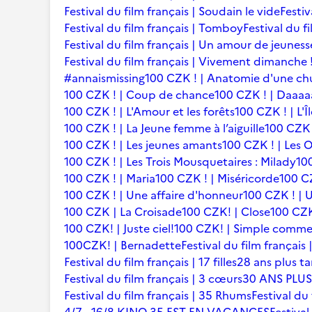
Festival du film français | Soudain le vide
Festiv
Festival du film français | Tomboy
Festival du f
Festival du film français | Un amour de jeuness
Festival du film français | Vivement dimanche 
#annaismissing
100 CZK ! | Anatomie d'une ch
100 CZK ! | Coup de chance
100 CZK ! | Daaaaa
100 CZK ! | L'Amour et les forêts
100 CZK ! | L'Î
100 CZK ! | La Jeune femme à l’aiguille
100 CZK 
100 CZK ! | Les jeunes amants
100 CZK ! | Les 
100 CZK ! | Les Trois Mousquetaires : Milady
10
100 CZK ! | Maria
100 CZK ! | Miséricorde
100 CZ
100 CZK ! | Une affaire d'honneur
100 CZK ! | U
100 CZK | La Croisade
100 CZK! | Close
100 CZK
100 CZK! | Juste ciel!
100 CZK! | Simple comme
100CZK! | Bernadette
Festival du film françai
Festival du film français | 17 filles
28 ans plus ta
Festival du film français | 3 cœurs
30 ANS PLUS
Festival du film français | 35 Rhums
Festival du 