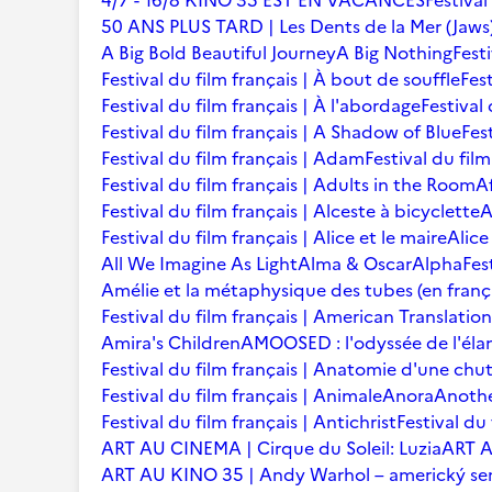
4/7 - 16/8 KINO 35 EST EN VACANCES
Festival
50 ANS PLUS TARD | Les Dents de la Mer (Jaws
A Big Bold Beautiful Journey
A Big Nothing
Fest
Festival du film français | À bout de souffle
Fest
Festival du film français | À l'abordage
Festival 
Festival du film français | A Shadow of Blue
Fes
Festival du film français | Adam
Festival du fil
Festival du film français | Adults in the Room
A
Festival du film français | Alceste à bicyclette
A
Festival du film français | Alice et le maire
Alice
All We Imagine As Light
Alma & Oscar
Alpha
Fes
Amélie et la métaphysique des tubes (en franç
Festival du film français | American Translation
Amira's Children
AMOOSED : l'odyssée de l'éla
Festival du film français | Anatomie d'une chu
Festival du film français | Animale
Anora
Anoth
Festival du film français | Antichrist
Festival du
ART AU CINEMA | Cirque du Soleil: Luzia
ART A
ART AU KINO 35 | Andy Warhol – americký se