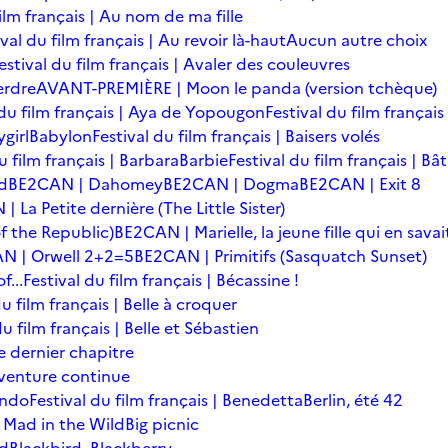
film français | Au nom de ma fille
ival du film français | Au revoir là-haut
Aucun autre choix
estival du film français | Avaler des couleuvres
erdre
AVANT-PREMIÈRE | Moon le panda (version tchèque)
 du film français | Aya de Yopougon
Festival du film français
girl
Babylon
Festival du film français | Baisers volés
u film français | Barbara
Barbie
Festival du film français | Bâ
d
BE2CAN | Dahomey
BE2CAN | Dogma
BE2CAN | Exit 8
 La Petite dernière (The Little Sister)
f the Republic)
BE2CAN | Marielle, la jeune fille qui en savai
N | Orwell 2+2=5
BE2CAN | Primitifs (Sasquatch Sunset)
...
Festival du film français | Bécassine !
du film français | Belle à croquer
du film français | Belle et Sébastien
le dernier chapitre
'aventure continue
ondo
Festival du film français | Benedetta
Berlin, été 42
 Mad in the Wild
Big picnic