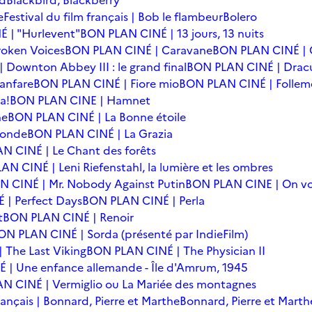
rd
Blackbird, Blackberry
e
Festival du film français | Bob le flambeur
Bolero
 | "Hurlevent"
BON PLAN CINÉ | 13 jours, 13 nuits
oken Voices
BON PLAN CINÉ | Caravane
BON PLAN CINÉ | 
Downton Abbey III : le grand final
BON PLAN CINÉ | Drac
anfare
BON PLAN CINÉ | Fiore mio
BON PLAN CINÉ | Follem
a!
BON PLAN CINE | Hamnet
he
BON PLAN CINÉ | La Bonne étoile
monde
BON PLAN CINÉ | La Grazia
N CINÉ | Le Chant des forêts
N CINÉ | Leni Riefenstahl, la lumière et les ombres
 CINÉ | Mr. Nobody Against Putin
BON PLAN CINE | On vo
| Perfect Days
BON PLAN CINÉ | Perla
t
BON PLAN CINÉ | Renoir
ON PLAN CINÉ | Sorda (présenté par IndieFilm)
 The Last Viking
BON PLAN CINÉ | The Physician II
| Une enfance allemande - Île d'Amrum, 1945
N CINÉ | Vermiglio ou La Mariée des montagnes
français | Bonnard, Pierre et Marthe
Bonnard, Pierre et Marth