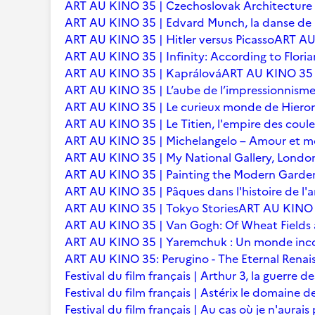
ART AU KINO 35 | Czechoslovak Architecture
ART AU KINO 35 | Edvard Munch, la danse de l
ART AU KINO 35 | Hitler versus Picasso
ART AU 
ART AU KINO 35 | Infinity: According to Floria
ART AU KINO 35 | Kaprálová
ART AU KINO 35 | 
ART AU KINO 35 | L’aube de l’impressionnisme 
ART AU KINO 35 | Le curieux monde de Hier
ART AU KINO 35 | Le Titien, l'empire des coule
ART AU KINO 35 | Michelangelo – Amour et m
ART AU KINO 35 | My National Gallery, Londo
ART AU KINO 35 | Painting the Modern Garden
ART AU KINO 35 | Pâques dans l'histoire de l'ar
ART AU KINO 35 | Tokyo Stories
ART AU KINO 3
ART AU KINO 35 | Van Gogh: Of Wheat Fields
ART AU KINO 35 | Yaremchuk : Un monde inc
ART AU KINO 35: Perugino - The Eternal Renai
Festival du film français | Arthur 3, la guerre
Festival du film français | Astérix le domaine d
Festival du film français | Au cas où je n'aurais