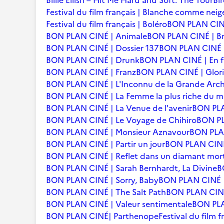
Billie Eilish – Hit Me Hard and Soft: The Tour
Bi
Festival du film français | Blanche comme neig
Festival du film français | Boléro
BON PLAN CINÉ
BON PLAN CINÉ | Animale
BON PLAN CINÉ | Br
BON PLAN CINÉ | Dossier 137
BON PLAN CINÉ | 
BON PLAN CINÉ | Drunk
BON PLAN CINÉ | En f
BON PLAN CINÉ | Franz
BON PLAN CINÉ | Glori
BON PLAN CINÉ | L'Inconnu de la Grande Arc
BON PLAN CINÉ | La Femme la plus riche du 
BON PLAN CINÉ | La Venue de l'avenir
BON PLA
BON PLAN CINÉ | Le Voyage de Chihiro
BON PLA
BON PLAN CINÉ | Monsieur Aznavour
BON PLAN
BON PLAN CINÉ | Partir un jour
BON PLAN CINÉ 
BON PLAN CINÉ | Reflet dans un diamant mor
BON PLAN CINÉ | Sarah Bernhardt, La Divine
B
BON PLAN CINÉ | Sorry, Baby
BON PLAN CINÉ |
BON PLAN CINÉ | The Salt Path
BON PLAN CINÉ 
BON PLAN CINÉ | Valeur sentimentale
BON PLA
BON PLAN CINÉ| Parthenope
Festival du film 