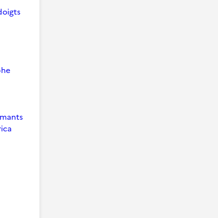
doigts
phe
 Amants
ica