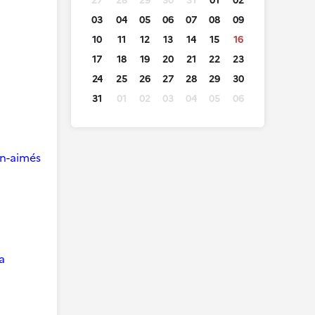
27
28
29
30
31
01
02
03
04
05
06
07
08
09
10
11
12
13
14
15
16
17
18
19
20
21
22
23
24
25
26
27
28
29
30
31
01
02
03
04
05
06
ien-aimés
a