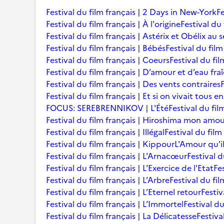
Festival du film français | 2 Days in New-York
Fe
Festival du film français | À l'origine
Festival du 
Festival du film français | Astérix et Obélix au 
Festival du film français | Bébés
Festival du film 
Festival du film français | Coeurs
Festival du fi
Festival du film français | D’amour et d’eau fra
Festival du film français | Des vents contraires
Festival du film français | Et si on vivait tous 
FOCUS: SEREBRENNIKOV | L'Été
Festival du fil
Festival du film français | Hiroshima mon amo
Festival du film français | Illégal
Festival du film
Festival du film français | Kippour
L'Amour qu'i
Festival du film français | L'Arnacœur
Festival d
Festival du film français | L'Exercice de l'Etat
Fe
Festival du film français | L’Arbre
Festival du fil
Festival du film français | L’Eternel retour
Festiv
Festival du film français | L’Immortel
Festival du
Festival du film français | La Délicatesse
Festiva