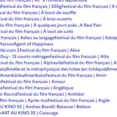
 du film français | 43° à l'ombre
5 septembre
)
Festival du film français | 505g
Festival du film français | 9 
ival du film français | À bout de souffle
ival du film français | À bras ouverts
du film français | À quelques jours près...
A Real Pain
tival du film français | À tout de suite
m français | Adieu au langage
Festival du film français | Adol
ftersun
Agent of Happiness
libi.com 2
Festival du film français | Alice
 Guy - 13 courts métrages
Festival du film français | Alila
tival du film français | Alphaville
Festival du film français |
ais)
Amélie et la métaphysique des tubes (en tchèque)
Amer
Amerikánka
Amerikatsi
Festival du film français | Amin
n
Festival du film français | Amour
te
Festival du film français | Angélique
er Round
Festival du film français | Anthéor
 film français | Après mai
Festival du film français | Argile
U KINO 35 | Andrea Bocelli: Because I Believe
n
ART AU KINO 35 | Caravage