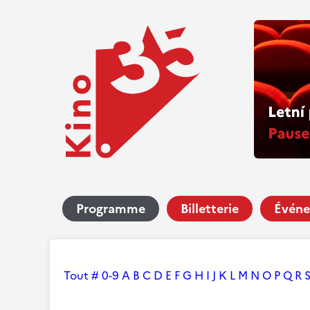
Programme
Billetterie
Événe
Tout
#
0-9
A
B
C
D
E
F
G
H
I
J
K
L
M
N
O
P
Q
R