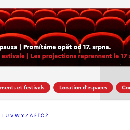
ments et festivals
Location d'espaces
Co
S
T
U
V
W
Y
Z
À
É
Î
Č
Ž