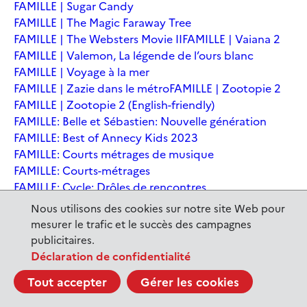
FAMILLE | Sugar Candy
FAMILLE | The Magic Faraway Tree
FAMILLE | The Websters Movie II
FAMILLE | Vaiana 2
FAMILLE | Valemon, La légende de l’ours blanc
FAMILLE | Voyage à la mer
FAMILLE | Zazie dans le métro
FAMILLE | Zootopie 2
FAMILLE | Zootopie 2 (English-friendly)
FAMILLE: Belle et Sébastien: Nouvelle génération
FAMILLE: Best of Annecy Kids 2023
FAMILLE: Courts métrages de musique
FAMILLE: Courts-métrages
FAMILLE: Cycle: Drôles de rencontres
FAMILLE: En sortant de l'école - Andrée Chedid
Nous utilisons des cookies sur notre site Web pour
FAMILLE: Ernest et Célestine: Le voyage en Charabie
mesurer le trafic et le succès des campagnes
FAMILLE: Festival International du court métrage
publicitaires.
Clermont-Ferrand
Déclaration de confidentialité
FAMILLE: Kina et Yuk, renards de la banquise
Tout accepter
Gérer les cookies
FAMILLE: La Pat' Patrouille : La Super Patrouille, le film
FAMILLE: Le dernier jaguar
FAMILLE: Le Dirigeable volé