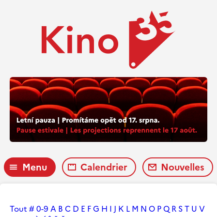
Menu
Calendrier
Nouvelles
Tout
#
0-9
A
B
C
D
E
F
G
H
I
J
K
L
M
N
O
P
Q
R
S
T
U
V