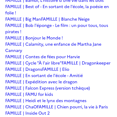
FAMILLE | Bambi, L'histoire d'une vie dans les bois
FAMILLE | Best of - En sortant de l'école, la poésie en
folie !
FAMILLE | Big Man
FAMILLE | Blanche Neige
FAMILLE | Bob l'éponge - Le film : un pour tous, tous
pirates !
FAMILLE | Bonjour le Monde !
FAMILLE | Calamity, une enfance de Martha Jane
Cannary
FAMILLE | Contes de fées pour Harvie
FAMILLE | Cycle "À l'air libre"
FAMILLE | Dragonkeeper
FAMILLE | Dragons
FAMILLE | Elio
FAMILLE | En sortant de l'école - Amitié
FAMILLE | Expédition avec le dragon
FAMILLE | Falcon Express (version tchèque)
FAMILLE | FAMU for kids
FAMILLE | Heidi et le lynx des montagnes
FAMILLE | ChaO
FAMILLE | Chien pourri, la vie à Paris
FAMILLE | Inside Out 2