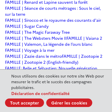
FAMILLE | Renard et Lapine sauvent la forêt
FAMILLE | Séance de courts métrages : Sous le ciel,
sur la terre
FAMILLE | Sirocco et le royaume des courants d'air
FAMILLE | Sugar Candy
FAMILLE | The Magic Faraway Tree
FAMILLE | The Websters Movie II
FAMILLE | Vaiana 2
FAMILLE | Valemon, La légende de l’ours blanc
FAMILLE | Voyage à la mer
FAMILLE | Zazie dans le métro
FAMILLE | Zootopie 2
FAMILLE | Zootopie 2 (English-friendly)
FAMILLE: Belle et Sébastien: Nouvelle génération
FAMILLE: Best of Annecy Kids 2023
Nous utilisons des cookies sur notre site Web pour
FAMILLE: Courts métrages de musique
mesurer le trafic et le succès des campagnes
FAMILLE: Courts-métrages
publicitaires.
FAMILLE: Cycle: Drôles de rencontres
Déclaration de confidentialité
FAMILLE: En sortant de l'école - Andrée Chedid
Tout accepter
Gérer les cookies
FAMILLE: Ernest et Célestine: Le voyage en Charabie
FAMILLE: Festival International du court métrage