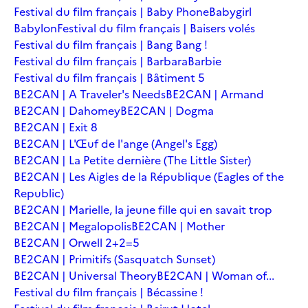
Festival du film français | Baby Phone
Babygirl
Babylon
Festival du film français | Baisers volés
Festival du film français | Bang Bang !
Festival du film français | Barbara
Barbie
Festival du film français | Bâtiment 5
BE2CAN | A Traveler's Needs
BE2CAN | Armand
BE2CAN | Dahomey
BE2CAN | Dogma
BE2CAN | Exit 8
BE2CAN | L'Œuf de l'ange (Angel's Egg)
BE2CAN | La Petite dernière (The Little Sister)
BE2CAN | Les Aigles de la République (Eagles of the
Republic)
BE2CAN | Marielle, la jeune fille qui en savait trop
BE2CAN | Megalopolis
BE2CAN | Mother
BE2CAN | Orwell 2+2=5
BE2CAN | Primitifs (Sasquatch Sunset)
BE2CAN | Universal Theory
BE2CAN | Woman of...
Festival du film français | Bécassine !