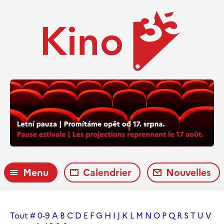
Menu
Calendrier
Nouvelles
Tout
#
0-9
A
B
C
D
E
F
G
H
I
J
K
L
M
N
O
P
Q
R
S
T
U
V