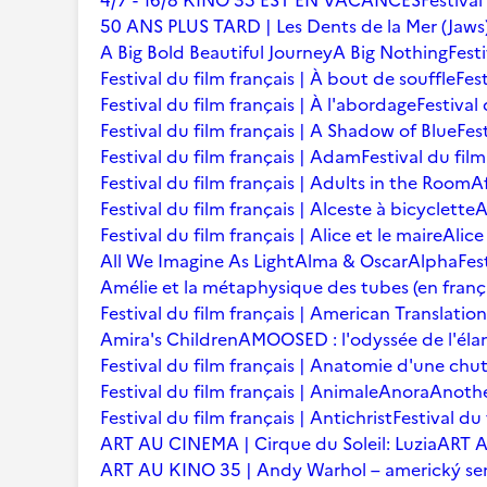
4/7 - 16/8 KINO 35 EST EN VACANCES
Festival
50 ANS PLUS TARD | Les Dents de la Mer (Jaws
A Big Bold Beautiful Journey
A Big Nothing
Fest
Festival du film français | À bout de souffle
Fest
Festival du film français | À l'abordage
Festival 
Festival du film français | A Shadow of Blue
Fes
Festival du film français | Adam
Festival du fil
Festival du film français | Adults in the Room
A
Festival du film français | Alceste à bicyclette
A
Festival du film français | Alice et le maire
Alice
All We Imagine As Light
Alma & Oscar
Alpha
Fes
Amélie et la métaphysique des tubes (en franç
Festival du film français | American Translation
Amira's Children
AMOOSED : l'odyssée de l'éla
Festival du film français | Anatomie d'une chu
Festival du film français | Animale
Anora
Anoth
Festival du film français | Antichrist
Festival du
ART AU CINEMA | Cirque du Soleil: Luzia
ART A
ART AU KINO 35 | Andy Warhol – americký se