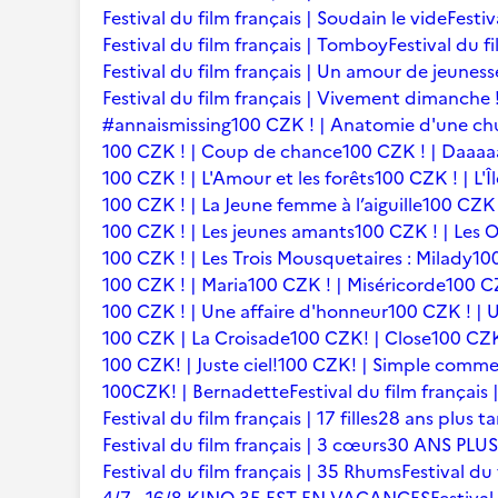
Festival du film français | Soudain le vide
Festiv
Festival du film français | Tomboy
Festival du f
Festival du film français | Un amour de jeuness
Festival du film français | Vivement dimanche 
#annaismissing
100 CZK ! | Anatomie d'une ch
100 CZK ! | Coup de chance
100 CZK ! | Daaaaa
100 CZK ! | L'Amour et les forêts
100 CZK ! | L'Î
100 CZK ! | La Jeune femme à l’aiguille
100 CZK 
100 CZK ! | Les jeunes amants
100 CZK ! | Les 
100 CZK ! | Les Trois Mousquetaires : Milady
10
100 CZK ! | Maria
100 CZK ! | Miséricorde
100 CZ
100 CZK ! | Une affaire d'honneur
100 CZK ! | U
100 CZK | La Croisade
100 CZK! | Close
100 CZK
100 CZK! | Juste ciel!
100 CZK! | Simple comme
100CZK! | Bernadette
Festival du film françai
Festival du film français | 17 filles
28 ans plus ta
Festival du film français | 3 cœurs
30 ANS PLUS
Festival du film français | 35 Rhums
Festival du 