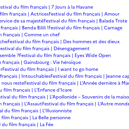
stival du film français | 7 Jours à la Havane
film français | Actrices
Festival du film français | Amour
service de sa majesté
Festival du film français | Balada Triste
français | Benda Bilili !
Festival du film français | Carnage
lm français | Comme un chef
îche
Festival du film français | Des hommes et des dieux
Festival du film français | Désengagement
ensemble ?
Festival du film français | Eyes Wide Open
m français | Gainsbourg : Vie héroïque
ur
Festival du film français | I want to go home
 français | Intouchables
Festival du film français | Jeanne ca
l nous reste
Festival du film français | L'Année dernière à M
u film français | L'Enfance d'Icare
stival du film français | L’Apollonide – Souvenirs de la mais
m français | L’Assaut
Festival du film français | L’Autre mond
al du film français | L’Illusionniste
 film français | La Belle personne
l du film français | La Fée