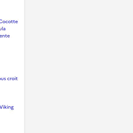
Cocotte
ula
ente
us croit
Viking