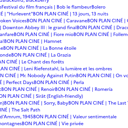
rd
Blackbird, Blackberry
e
Festival du film français | Bob le flambeur
Bolero
 | "Hurlevent"
BON PLAN CINÉ | 13 jours, 13 nuits
oken Voices
BON PLAN CINÉ | Caravane
BON PLAN CINÉ | 
Downton Abbey III : le grand final
BON PLAN CINÉ | Drac
anfare
BON PLAN CINÉ | Fiore mio
BON PLAN CINÉ | Follem
a!
BON PLAN CINE | Hamnet
he
BON PLAN CINÉ | La Bonne étoile
monde
BON PLAN CINÉ | La Grazia
N CINÉ | Le Chant des forêts
N CINÉ | Leni Riefenstahl, la lumière et les ombres
 CINÉ | Mr. Nobody Against Putin
BON PLAN CINE | On vo
| Perfect Days
BON PLAN CINÉ | Perla
t
BON PLAN CINÉ | Renoir
BON PLAN CINÉ | Romería
ON PLAN CINÉ | Sirāt (English-friendly)
m)
BON PLAN CINÉ | Sorry, Baby
BON PLAN CINÉ | The Last 
NÉ | The Salt Path
e d'Amrum, 1945
BON PLAN CINÉ | Valeur sentimentale
 montagnes
BON PLAN CINÉ | Vie privée