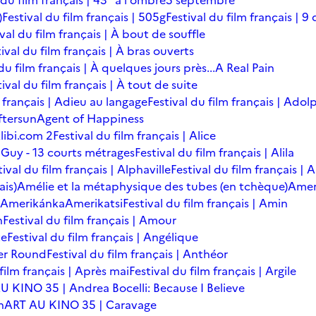
 du film français | 43° à l'ombre
5 septembre
)
Festival du film français | 505g
Festival du film français | 9 
ival du film français | À bout de souffle
ival du film français | À bras ouverts
du film français | À quelques jours près...
A Real Pain
tival du film français | À tout de suite
m français | Adieu au langage
Festival du film français | Adol
ftersun
Agent of Happiness
libi.com 2
Festival du film français | Alice
 Guy - 13 courts métrages
Festival du film français | Alila
tival du film français | Alphaville
Festival du film français |
ais)
Amélie et la métaphysique des tubes (en tchèque)
Amer
Amerikánka
Amerikatsi
Festival du film français | Amin
n
Festival du film français | Amour
te
Festival du film français | Angélique
er Round
Festival du film français | Anthéor
 film français | Après mai
Festival du film français | Argile
U KINO 35 | Andrea Bocelli: Because I Believe
n
ART AU KINO 35 | Caravage