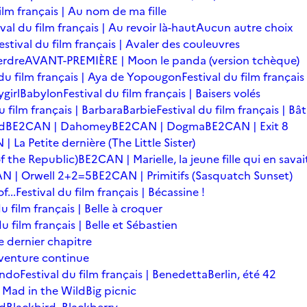
film français | Au nom de ma fille
ival du film français | Au revoir là-haut
Aucun autre choix
estival du film français | Avaler des couleuvres
erdre
AVANT-PREMIÈRE | Moon le panda (version tchèque)
 du film français | Aya de Yopougon
Festival du film français
girl
Babylon
Festival du film français | Baisers volés
u film français | Barbara
Barbie
Festival du film français | Bâ
d
BE2CAN | Dahomey
BE2CAN | Dogma
BE2CAN | Exit 8
 La Petite dernière (The Little Sister)
f the Republic)
BE2CAN | Marielle, la jeune fille qui en savai
N | Orwell 2+2=5
BE2CAN | Primitifs (Sasquatch Sunset)
...
Festival du film français | Bécassine !
du film français | Belle à croquer
du film français | Belle et Sébastien
le dernier chapitre
'aventure continue
ondo
Festival du film français | Benedetta
Berlin, été 42
 Mad in the Wild
Big picnic