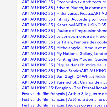
ART AU KINO 35 | Czechoslovak Architecture
ART AU KINO 35 | Edvard Munch, la danse de l
ART AU KINO 35 | Hitler versus Picasso
ART AU 
ART AU KINO 35 | Infinity: According to Floria
ART AU KINO 35 | Kaprálová
ART AU KINO 35 | 
ART AU KINO 35 | L’aube de l’impressionnisme 
ART AU KINO 35 | Le curieux monde de Hier
ART AU KINO 35 | Le Titien, l'empire des coule
ART AU KINO 35 | Michelangelo – Amour et m
ART AU KINO 35 | My National Gallery, Londo
ART AU KINO 35 | Painting the Modern Garden
ART AU KINO 35 | Pâques dans l'histoire de l'ar
ART AU KINO 35 | Tokyo Stories
ART AU KINO 3
ART AU KINO 35 | Van Gogh: Of Wheat Fields
ART AU KINO 35 | Yaremchuk : Un monde inc
ART AU KINO 35: Perugino - The Eternal Renai
Festival du film français | Arthur 3, la guerre
Festival du film français | Astérix le domaine d
Festival du film français | Au cas où je n'aurais