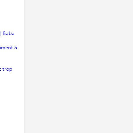
 | Baba
timent 5
t trop