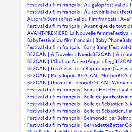
Festival du film français | Au galop
Festival du 
Festival du film français | Au revoir là-haut
Fest
Aurora's Sunrise
Festival du film français | Ava
F
Festival du film français | Avant que de tout p
AVANT-PREMIÈRE: La Nouvelle femme
Festival
Baby
Festival du film français | Baby Phone
Baby
Festival du film français | Bang Bang !
Festival d
BE2CAN | A Traveler's Needs
BE2CAN | Arman
BE2CAN | L'Œuf de l'ange (Angel's Egg)
BE2CAN |
BE2CAN | Les Aigles de la République (Eagles o
BE2CAN | Megalopolis
BE2CAN | Mother
BE2CA
BE2CAN | Universal Theory
BE2CAN | Woman of
Festival du film français | Beirut Hotel
Festival 
Festival du film français | Belle de jour
Festival 
Festival du film français | Belle et Sébastien 3, 
Festival du film français | Belle et Sébastien, l
Festival du film français | Belmondo par Belm
Festival du film français | Bernadette
Better Go