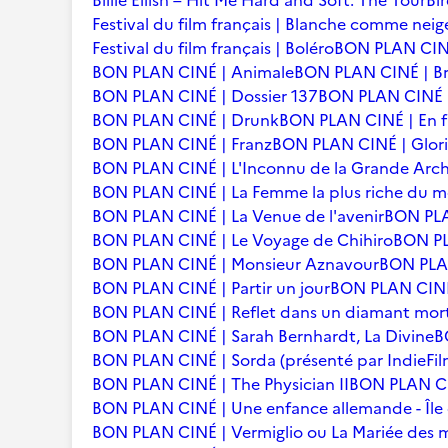
Billie Eilish – Hit Me Hard and Soft: The Tour
Bi
Festival du film français | Blanche comme neig
Festival du film français | Boléro
BON PLAN CINÉ
BON PLAN CINÉ | Animale
BON PLAN CINÉ | Br
BON PLAN CINÉ | Dossier 137
BON PLAN CINÉ | 
BON PLAN CINÉ | Drunk
BON PLAN CINÉ | En f
BON PLAN CINÉ | Franz
BON PLAN CINÉ | Glori
BON PLAN CINÉ | L'Inconnu de la Grande Arc
BON PLAN CINÉ | La Femme la plus riche du 
BON PLAN CINÉ | La Venue de l'avenir
BON PLA
BON PLAN CINÉ | Le Voyage de Chihiro
BON PLA
BON PLAN CINÉ | Monsieur Aznavour
BON PLAN
BON PLAN CINÉ | Partir un jour
BON PLAN CINÉ 
BON PLAN CINÉ | Reflet dans un diamant mor
BON PLAN CINÉ | Sarah Bernhardt, La Divine
B
BON PLAN CINÉ | Sorda (présenté par IndieFil
BON PLAN CINÉ | The Physician II
BON PLAN CI
BON PLAN CINÉ | Une enfance allemande - Îl
BON PLAN CINÉ | Vermiglio ou La Mariée des