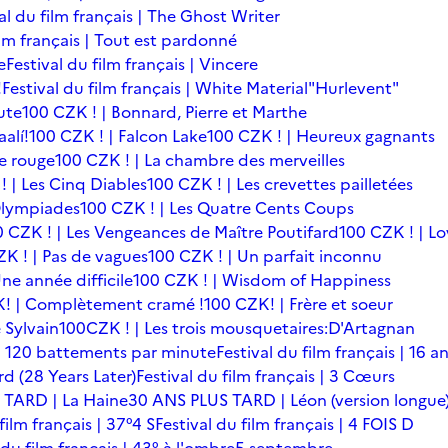
al du film français | The Ghost Writer
ilm français | Tout est pardonné
e
Festival du film français | Vincere
!
Festival du film français | White Material
"Hurlevent"
ute
100 CZK ! | Bonnard, Pierre et Marthe
alí!
100 CZK ! | Falcon Lake
100 CZK ! | Heureux gagnants
le rouge
100 CZK ! | La chambre des merveilles
! | Les Cinq Diables
100 CZK ! | Les crevettes pailletées
Olympiades
100 CZK ! | Les Quatre Cents Coups
0 CZK ! | Les Vengeances de Maître Poutifard
100 CZK ! | L
K ! | Pas de vagues
100 CZK ! | Un parfait inconnu
ne année difficile
100 CZK ! | Wisdom of Happiness
! | Complètement cramé !
100 CZK! | Frère et soeur
 Sylvain
100CZK ! | Les trois mousquetaires:D'Artagnan
s | 120 battements par minute
Festival du film français | 16 a
rd (28 Years Later)
Festival du film français | 3 Cœurs
 TARD | La Haine
30 ANS PLUS TARD | Léon (version longue
film français | 37°4 S
Festival du film français | 4 FOIS D