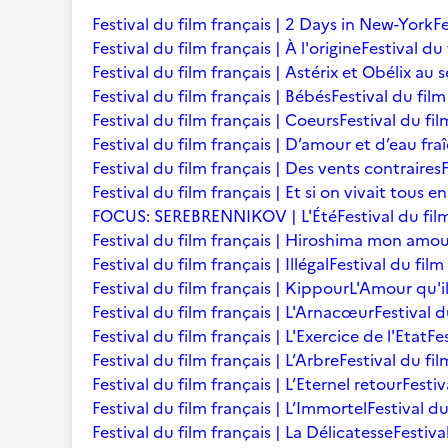
Festival du film français | 2 Days in New-York
Fe
Festival du film français | À l'origine
Festival du 
Festival du film français | Astérix et Obélix au 
Festival du film français | Bébés
Festival du film 
Festival du film français | Coeurs
Festival du fi
Festival du film français | D’amour et d’eau fra
Festival du film français | Des vents contraires
Festival du film français | Et si on vivait tous 
FOCUS: SEREBRENNIKOV | L'Été
Festival du fil
Festival du film français | Hiroshima mon amo
Festival du film français | Illégal
Festival du film
Festival du film français | Kippour
L'Amour qu'i
Festival du film français | L'Arnacœur
Festival d
Festival du film français | L'Exercice de l'Etat
Fe
Festival du film français | L’Arbre
Festival du fil
Festival du film français | L’Eternel retour
Festiv
Festival du film français | L’Immortel
Festival du
Festival du film français | La Délicatesse
Festiva