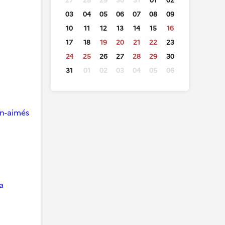
27
28
29
30
31
01
02
03
04
05
06
07
08
09
10
11
12
13
14
15
16
17
18
19
20
21
22
23
24
25
26
27
28
29
30
31
01
02
03
04
05
06
ien-aimés
a