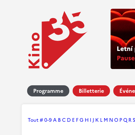
Programme
Billetterie
Événe
Tout
#
0-9
A
B
C
D
E
F
G
H
I
J
K
L
M
N
O
P
Q
R