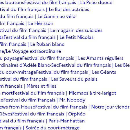
des boutons
Festival du film français | La Peau douce
tival du film français | Le Bal des actrices
 du film français | Le Gamin au vélo
ilm français | Le Hérisson
stival du film français | Le magasin des suicides
ts
Festival du film français | Le Petit Nicolas
film français | Le Ruban blanc
une/Le Voyage extraordinaire
du paysage
Festival du film français | Les Amants réguliers
ordinaires d’Adèle Blanc-Sec
Festival du film français | Les B
ée du cour-métrage
Festival du film français | Les Géants
stival du film français | Les Saveurs du palais
lm français | Mères et filles
de mort
Festival du film français | Micmacs à tire-larigot
ue
Festival du film français | Mr. Nobody
 News from House
Festival du film français | Notre jour viendr
Clèves
Festival du film français | Orphée
tival du film français | Paris-Manhattan
lm français | Soirée du court-métrage