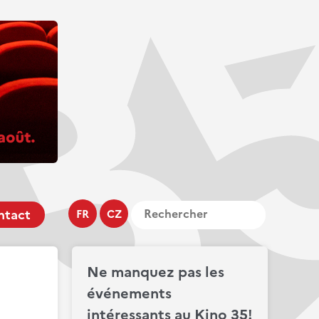
ntact
FR
CZ
Ne manquez pas les
événements
intéressants au Kino 35!