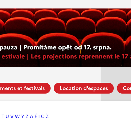
ments et festivals
Location d'espaces
Co
S
T
U
V
W
Y
Z
À
É
Î
Č
Ž