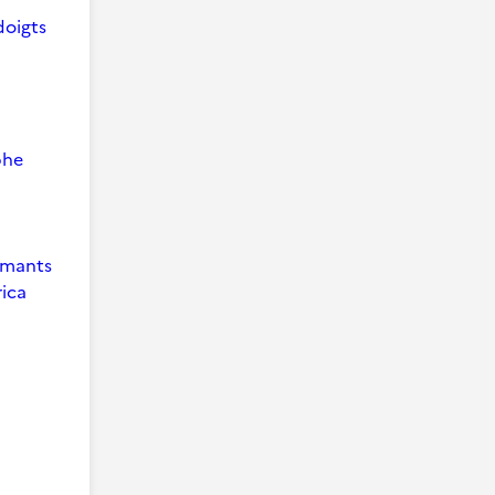
doigts
phe
 Amants
ica