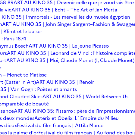
 58-89
ART AU KINO 35 | Devenir celle que je voudrais être
a vie
ART AU KINO 35 | Echt – The Art of Jan Merta
KINO 35 | Immortels - Les merveilles du musée égyptien
n
ART AU KINO 35 | John Singer Sargent–Fashion & Swagge
Klimt et le baiser
: Paris 1874
onymus Bosch
ART AU KINO 35 | Le jeune Picasso
urs
ART AU KINO 35 | Leonard de Vinci : l'histoire complèt
ort
ART AU KINO 35 | Moi, Claude Monet (I, Claude Monet)
n
 – Monet to Matisse
t (Easter in Art)
ART AU KINO 35 | Renoir
5 | Van Gogh : Poètes et amants
 and Clouded Skies
ART AU KINO 35 | World Between Us
omparable de beauté
ssance
ART AU KINO 35: Pissarro : père de l’impressionnism
 des deux mondes
Astérix et Obelix: L´Empire du Milieu
es dieux
Festival du film français | Attila Marcel
 pas la palme d'or
Festival du film français | Au fond des boi