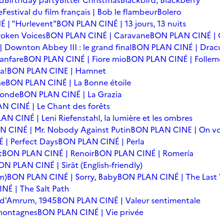
rd
Birthday party
Bitter Christmas
Blackbird, Blackberry
e
Festival du film français | Bob le flambeur
Bolero
 | "Hurlevent"
BON PLAN CINÉ | 13 jours, 13 nuits
oken Voices
BON PLAN CINÉ | Caravane
BON PLAN CINÉ | 
Downton Abbey III : le grand final
BON PLAN CINÉ | Drac
anfare
BON PLAN CINÉ | Fiore mio
BON PLAN CINÉ | Follem
a!
BON PLAN CINE | Hamnet
he
BON PLAN CINÉ | La Bonne étoile
monde
BON PLAN CINÉ | La Grazia
N CINÉ | Le Chant des forêts
N CINÉ | Leni Riefenstahl, la lumière et les ombres
 CINÉ | Mr. Nobody Against Putin
BON PLAN CINE | On vo
| Perfect Days
BON PLAN CINÉ | Perla
t
BON PLAN CINÉ | Renoir
BON PLAN CINÉ | Romería
ON PLAN CINÉ | Sirāt (English-friendly)
m)
BON PLAN CINÉ | Sorry, Baby
BON PLAN CINÉ | The Last 
NÉ | The Salt Path
e d'Amrum, 1945
BON PLAN CINÉ | Valeur sentimentale
 montagnes
BON PLAN CINÉ | Vie privée