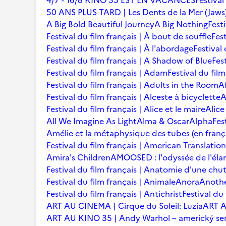
4/7 - 16/8 KINO 35 EST EN VACANCES
Festival
50 ANS PLUS TARD | Les Dents de la Mer (Jaws
A Big Bold Beautiful Journey
A Big Nothing
Fest
Festival du film français | À bout de souffle
Fest
Festival du film français | À l'abordage
Festival 
Festival du film français | A Shadow of Blue
Fes
Festival du film français | Adam
Festival du fil
Festival du film français | Adults in the Room
A
Festival du film français | Alceste à bicyclette
A
Festival du film français | Alice et le maire
Alice
All We Imagine As Light
Alma & Oscar
Alpha
Fes
Amélie et la métaphysique des tubes (en franç
Festival du film français | American Translation
Amira's Children
AMOOSED : l'odyssée de l'éla
Festival du film français | Anatomie d'une chu
Festival du film français | Animale
Anora
Anoth
Festival du film français | Antichrist
Festival du
ART AU CINEMA | Cirque du Soleil: Luzia
ART A
ART AU KINO 35 | Andy Warhol – americký se