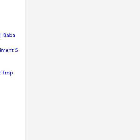
 | Baba
timent 5
t trop