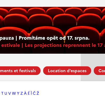
ments et festivals
Location d'espaces
Co
S
T
U
V
W
Y
Z
À
É
Î
Č
Ž