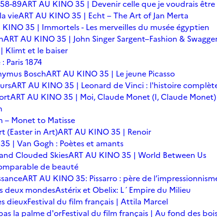
 58-89
ART AU KINO 35 | Devenir celle que je voudrais être
a vie
ART AU KINO 35 | Echt – The Art of Jan Merta
KINO 35 | Immortels - Les merveilles du musée égyptien
n
ART AU KINO 35 | John Singer Sargent–Fashion & Swagge
Klimt et le baiser
: Paris 1874
onymus Bosch
ART AU KINO 35 | Le jeune Picasso
urs
ART AU KINO 35 | Leonard de Vinci : l'histoire complèt
ort
ART AU KINO 35 | Moi, Claude Monet (I, Claude Monet)
n
 – Monet to Matisse
t (Easter in Art)
ART AU KINO 35 | Renoir
5 | Van Gogh : Poètes et amants
 and Clouded Skies
ART AU KINO 35 | World Between Us
omparable de beauté
ssance
ART AU KINO 35: Pissarro : père de l’impressionnism
 des deux mondes
Astérix et Obelix: L´Empire du Milieu
es dieux
Festival du film français | Attila Marcel
 pas la palme d'or
Festival du film français | Au fond des boi