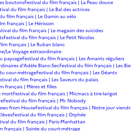
des boutons
Festival du film français | La Peau douce
tival du film français | Le Bal des actrices
 du film français | Le Gamin au vélo
ilm français | Le Hérisson
stival du film français | Le magasin des suicides
ts
Festival du film français | Le Petit Nicolas
film français | Le Ruban blanc
une/Le Voyage extraordinaire
du paysage
Festival du film français | Les Amants réguliers
ordinaires d’Adèle Blanc-Sec
Festival du film français | Les B
ée du cour-métrage
Festival du film français | Les Géants
stival du film français | Les Saveurs du palais
lm français | Mères et filles
de mort
Festival du film français | Micmacs à tire-larigot
ue
Festival du film français | Mr. Nobody
 News from House
Festival du film français | Notre jour viendr
Clèves
Festival du film français | Orphée
tival du film français | Paris-Manhattan
lm français | Soirée du court-métrage