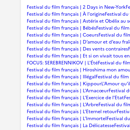
Festival du film français | 2 Days in New-York
Fe
Festival du film français | À l'origine
Festival du 
Festival du film français | Astérix et Obélix au 
Festival du film français | Bébés
Festival du film 
Festival du film français | Coeurs
Festival du fi
Festival du film français | D’amour et d’eau fra
Festival du film français | Des vents contraires
Festival du film français | Et si on vivait tous 
FOCUS: SEREBRENNIKOV | L'Été
Festival du fil
Festival du film français | Hiroshima mon amo
Festival du film français | Illégal
Festival du film
Festival du film français | Kippour
L'Amour qu'i
Festival du film français | L'Arnacœur
Festival d
Festival du film français | L'Exercice de l'Etat
Fe
Festival du film français | L’Arbre
Festival du fil
Festival du film français | L’Eternel retour
Festiv
Festival du film français | L’Immortel
Festival du
Festival du film français | La Délicatesse
Festiva