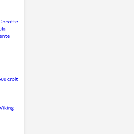
Cocotte
ula
ente
us croit
Viking