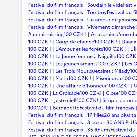
Festival du film français | Soudain le vide
Festiv
Festival du film français | Tomboy
Festival du f
Festival du film français | Un amour de jeuness
Festival du film français | Vivement dimanche 
#annaismissing
100 CZK ! | Anatomie d'une ch
100 CZK ! | Coup de chance
100 CZK ! | Daaaaa
100 CZK ! | L'Amour et les forêts
100 CZK ! | L'Î
100 CZK ! | La Jeune femme à l’aiguille
100 CZK 
100 CZK ! | Les jeunes amants
100 CZK ! | Les 
100 CZK ! | Les Trois Mousquetaires : Milady
10
100 CZK ! | Maria
100 CZK ! | Miséricorde
100 CZ
100 CZK ! | Une affaire d'honneur
100 CZK ! | U
100 CZK | La Croisade
100 CZK! | Close
100 CZK
100 CZK! | Juste ciel!
100 CZK! | Simple comme
100CZK! | Bernadette
Festival du film françai
Festival du film français | 17 filles
28 ans plus ta
Festival du film français | 3 cœurs
30 ANS PLUS
Festival du film français | 35 Rhums
Festival du 