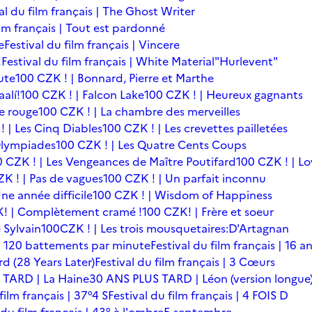
al du film français | The Ghost Writer
ilm français | Tout est pardonné
e
Festival du film français | Vincere
!
Festival du film français | White Material
"Hurlevent"
ute
100 CZK ! | Bonnard, Pierre et Marthe
alí!
100 CZK ! | Falcon Lake
100 CZK ! | Heureux gagnants
le rouge
100 CZK ! | La chambre des merveilles
! | Les Cinq Diables
100 CZK ! | Les crevettes pailletées
Olympiades
100 CZK ! | Les Quatre Cents Coups
0 CZK ! | Les Vengeances de Maître Poutifard
100 CZK ! | L
K ! | Pas de vagues
100 CZK ! | Un parfait inconnu
ne année difficile
100 CZK ! | Wisdom of Happiness
! | Complètement cramé !
100 CZK! | Frère et soeur
 Sylvain
100CZK ! | Les trois mousquetaires:D'Artagnan
s | 120 battements par minute
Festival du film français | 16 a
rd (28 Years Later)
Festival du film français | 3 Cœurs
 TARD | La Haine
30 ANS PLUS TARD | Léon (version longue
film français | 37°4 S
Festival du film français | 4 FOIS D