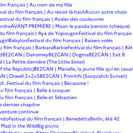
film français | Au nom de ma fille
ival du film français | Au revoir là-haut
Aucun autre choix
estival du film français | Avaler des couleuvres
erdre
AVANT-PREMIÈRE | Moon le panda (version tchèque)
 du film français | Aya de Yopougon
Festival du film français
girl
Babylon
Festival du film français | Baisers volés
u film français | Barbara
Barbie
Festival du film français | Bâ
d
BE2CAN | Dahomey
BE2CAN | Dogma
BE2CAN | Exit 8
 La Petite dernière (The Little Sister)
f the Republic)
BE2CAN | Marielle, la jeune fille qui en savai
N | Orwell 2+2=5
BE2CAN | Primitifs (Sasquatch Sunset)
...
Festival du film français | Bécassine !
du film français | Belle à croquer
du film français | Belle et Sébastien
le dernier chapitre
'aventure continue
ondo
Festival du film français | Benedetta
Berlin, été 42
 Mad in the Wild
Big picnic