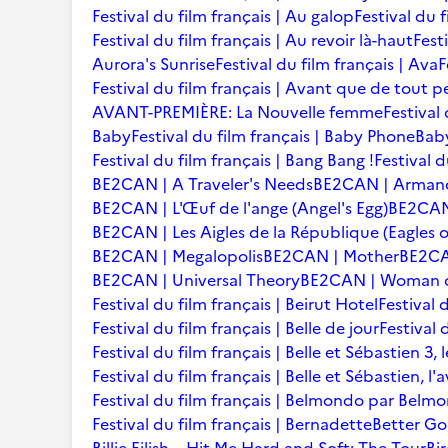
Festival du film français | Au galop
Festival du 
Festival du film français | Au revoir là-haut
Fest
Aurora's Sunrise
Festival du film français | Ava
F
Festival du film français | Avant que de tout p
AVANT-PREMIÈRE: La Nouvelle femme
Festival
Baby
Festival du film français | Baby Phone
Baby
Festival du film français | Bang Bang !
Festival d
BE2CAN | A Traveler's Needs
BE2CAN | Arman
BE2CAN | L'Œuf de l'ange (Angel's Egg)
BE2CAN |
BE2CAN | Les Aigles de la République (Eagles o
BE2CAN | Megalopolis
BE2CAN | Mother
BE2CA
BE2CAN | Universal Theory
BE2CAN | Woman of
Festival du film français | Beirut Hotel
Festival 
Festival du film français | Belle de jour
Festival 
Festival du film français | Belle et Sébastien 3, 
Festival du film français | Belle et Sébastien, l
Festival du film français | Belmondo par Belm
Festival du film français | Bernadette
Better Go