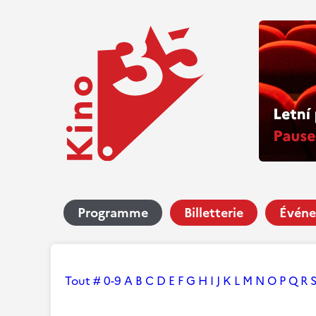
Programme
Billetterie
Événe
Tout
#
0-9
A
B
C
D
E
F
G
H
I
J
K
L
M
N
O
P
Q
R