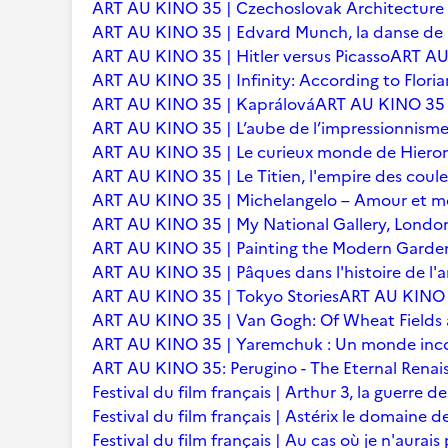
ART AU KINO 35 | Czechoslovak Architecture
ART AU KINO 35 | Edvard Munch, la danse de l
ART AU KINO 35 | Hitler versus Picasso
ART AU 
ART AU KINO 35 | Infinity: According to Floria
ART AU KINO 35 | Kaprálová
ART AU KINO 35 | 
ART AU KINO 35 | L’aube de l’impressionnisme 
ART AU KINO 35 | Le curieux monde de Hier
ART AU KINO 35 | Le Titien, l'empire des coule
ART AU KINO 35 | Michelangelo – Amour et m
ART AU KINO 35 | My National Gallery, Londo
ART AU KINO 35 | Painting the Modern Garden
ART AU KINO 35 | Pâques dans l'histoire de l'ar
ART AU KINO 35 | Tokyo Stories
ART AU KINO 3
ART AU KINO 35 | Van Gogh: Of Wheat Fields
ART AU KINO 35 | Yaremchuk : Un monde inc
ART AU KINO 35: Perugino - The Eternal Renai
Festival du film français | Arthur 3, la guerre
Festival du film français | Astérix le domaine d
Festival du film français | Au cas où je n'aurais