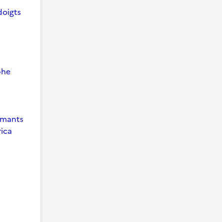
doigts
phe
 Amants
ica