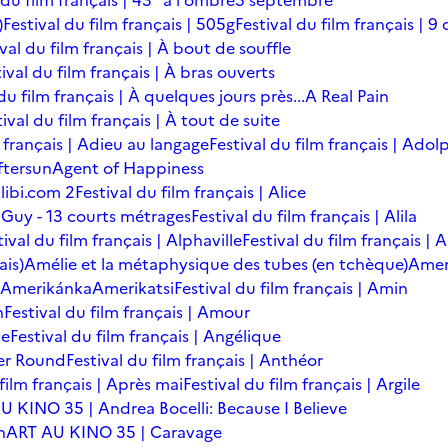
 du film français | 43° à l'ombre
5 septembre
)
Festival du film français | 505g
Festival du film français | 9 
ival du film français | À bout de souffle
ival du film français | À bras ouverts
du film français | À quelques jours près...
A Real Pain
tival du film français | À tout de suite
m français | Adieu au langage
Festival du film français | Adol
ftersun
Agent of Happiness
libi.com 2
Festival du film français | Alice
 Guy - 13 courts métrages
Festival du film français | Alila
tival du film français | Alphaville
Festival du film français |
ais)
Amélie et la métaphysique des tubes (en tchèque)
Amer
Amerikánka
Amerikatsi
Festival du film français | Amin
n
Festival du film français | Amour
te
Festival du film français | Angélique
er Round
Festival du film français | Anthéor
 film français | Après mai
Festival du film français | Argile
U KINO 35 | Andrea Bocelli: Because I Believe
n
ART AU KINO 35 | Caravage