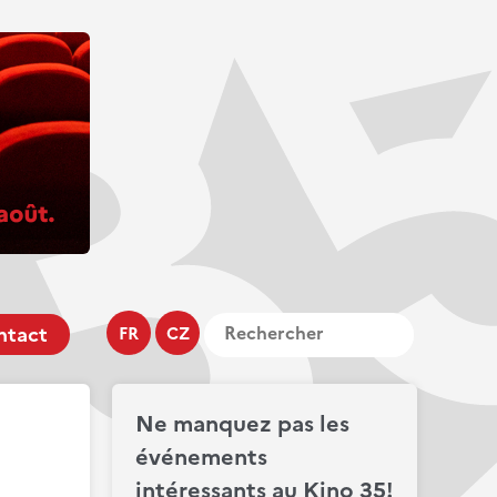
ntact
FR
CZ
Ne manquez pas les
événements
intéressants au Kino 35!