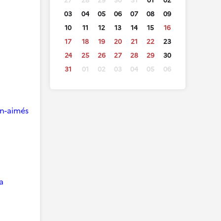
27
28
29
30
31
01
02
03
04
05
06
07
08
09
10
11
12
13
14
15
16
17
18
19
20
21
22
23
24
25
26
27
28
29
30
31
01
02
03
04
05
06
ien-aimés
a