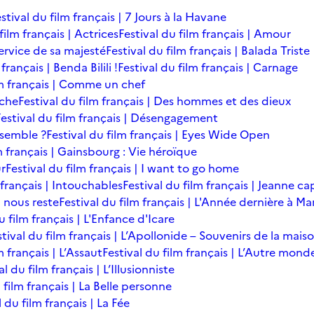
stival du film français | 7 Jours à la Havane
film français | Actrices
Festival du film français | Amour
service de sa majesté
Festival du film français | Balada Triste
français | Benda Bilili !
Festival du film français | Carnage
lm français | Comme un chef
îche
Festival du film français | Des hommes et des dieux
Festival du film français | Désengagement
ensemble ?
Festival du film français | Eyes Wide Open
m français | Gainsbourg : Vie héroïque
ur
Festival du film français | I want to go home
 français | Intouchables
Festival du film français | Jeanne ca
l nous reste
Festival du film français | L'Année dernière à M
u film français | L'Enfance d'Icare
stival du film français | L’Apollonide – Souvenirs de la mais
m français | L’Assaut
Festival du film français | L’Autre mond
al du film français | L’Illusionniste
 film français | La Belle personne
l du film français | La Fée