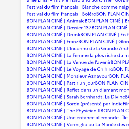
Billie Eilish – Hit Me Hard and Soft: The Tour
Bi
Festival du film français | Blanche comme neig
Festival du film français | Boléro
BON PLAN CINÉ
BON PLAN CINÉ | Animale
BON PLAN CINÉ | Br
BON PLAN CINÉ | Dossier 137
BON PLAN CINÉ | 
BON PLAN CINÉ | Drunk
BON PLAN CINÉ | En f
BON PLAN CINÉ | Franz
BON PLAN CINÉ | Glori
BON PLAN CINÉ | L'Inconnu de la Grande Arc
BON PLAN CINÉ | La Femme la plus riche du 
BON PLAN CINÉ | La Venue de l'avenir
BON PLA
BON PLAN CINÉ | Le Voyage de Chihiro
BON PLA
BON PLAN CINÉ | Monsieur Aznavour
BON PLAN
BON PLAN CINÉ | Partir un jour
BON PLAN CINÉ 
BON PLAN CINÉ | Reflet dans un diamant mor
BON PLAN CINÉ | Sarah Bernhardt, La Divine
B
BON PLAN CINÉ | Sorda (présenté par IndieFil
BON PLAN CINÉ | The Physician II
BON PLAN CI
BON PLAN CINÉ | Une enfance allemande - Îl
BON PLAN CINÉ | Vermiglio ou La Mariée des