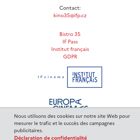
Contact:
kino35@ifp.cz
Bistro 35
IF Pass
Institut français
GDPR
Nous utilisons des cookies sur notre site Web pour
mesurer le trafic et le succès des campagnes
publicitaires.
www.ifp.cz
© 2023 Institut français de Prague |
Déclaration de confidentialité