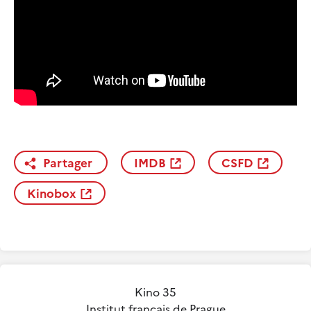
Partager
IMDB
CSFD
Kinobox
Kino 35
Institut français de Prague