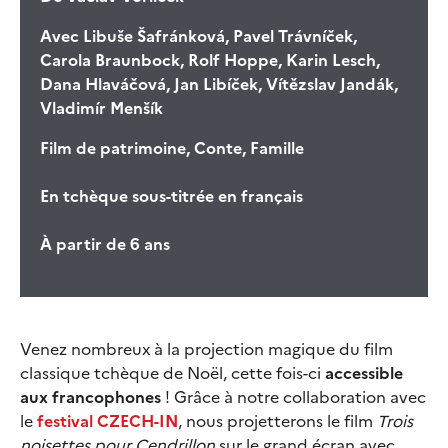
Avec
Libuše Šafránková, Pavel Trávníček,
Carola Braunbock, Rolf Hoppe, Karin Lesch,
Dana Hlaváčová, Jan Libíček, Vítězslav Jandák,
Vladimír Menšík
Film de patrimoine, Conte, Famille
En tchèque sous-titrée en français
À partir de 6 ans
Venez nombreux à la projection magique du film
classique tchèque de Noël, cette fois-ci
accessible
aux francophones
! Grâce à notre collaboration avec
le
festival CZECH-IN
, nous projetterons le film
Trois
noisettes pour Cendrillon
sur le grand écran avec