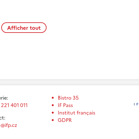
Afficher tout
erie:
Bistro 35
 221 401 011
IF Pass
Institut français
t:
GDPR
@ifp.cz