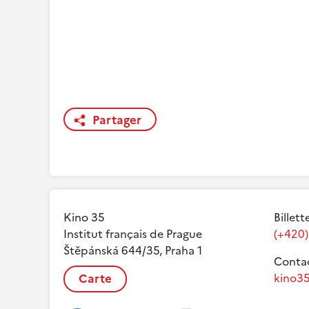
Partager
Kino 35
Billett
Institut français de Prague
(+420)
Štěpánská 644/35, Praha 1
Contac
Carte
kino35