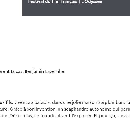
Festival du film français | L'Odyssée
urent Lucas, Benjamin Lavernhe
x fils, vivent au paradis, dans une jolie maison surplombant l
ture. Grâce à son invention, un scaphandre autonome qui per
de. Désormais, ce monde, il veut l’explorer. Et pour ça, il est 