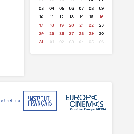
27
28
29
30
31
01
02
03
04
05
06
07
08
09
10
11
12
13
14
15
16
17
18
19
20
21
22
23
24
25
26
27
28
29
30
31
01
02
03
04
05
06