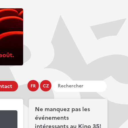
ntact
FR
CZ
Ne manquez pas les
événements
intéressants au Kino 35!