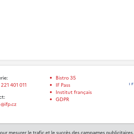
erie:
Bistro 35
 221 401 011
IF Pass
Institut français
t:
GDPR
@ifp.cz
our mesurer le trafic et le succès des campagnes publicitaires