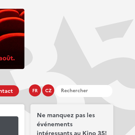
ntact
FR
CZ
Ne manquez pas les
événements
intéressants au Kino 35!