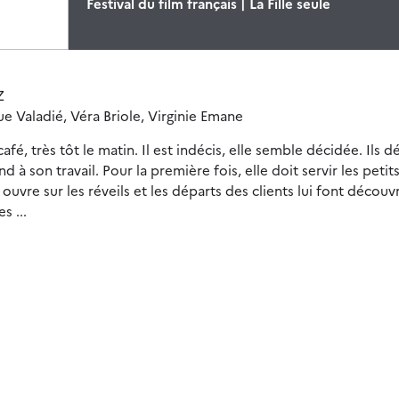
Festival du film français | La Fille seule
Z
 Valadié, Véra Briole, Virginie Emane
fé, très tôt le matin. Il est indécis, elle semble décidée. Ils d
 à son travail. Pour la première fois, elle doit servir les petit
uvre sur les réveils et les départs des clients lui font découvr
s ...