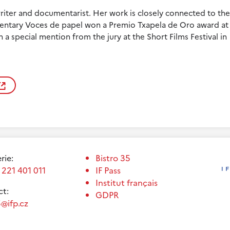
nwriter and documentarist. Her work is closely connected to th
ntary Voces de papel won a Premio Txapela de Oro award at
 a special mention from the jury at the Short Films Festival in
erie:
Bistro 35
 221 401 011
IF Pass
Institut français
t:
GDPR
@ifp.cz