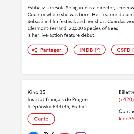
Estibaliz Urresola Solaguren is a director, scree
Country where she was born. Her feature docume
Sebastian film festival, and her short Cuerdas won
Clermont-Ferrand. 20,000 Species of Bees
is her live-action feature debut.
Partager
IMDB
CSFD
Kino 35
Billett
Institut français de Prague
(+420)
Štěpánská 644/35, Praha 1
Contac
Carte
kino35