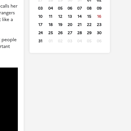
27
28
29
30
31
01
02
calls her
03
04
05
06
07
08
09
trangers
10
11
12
13
14
15
16
 like a
17
18
19
20
21
22
23
24
25
26
27
28
29
30
t people
31
01
02
03
04
05
06
rtant