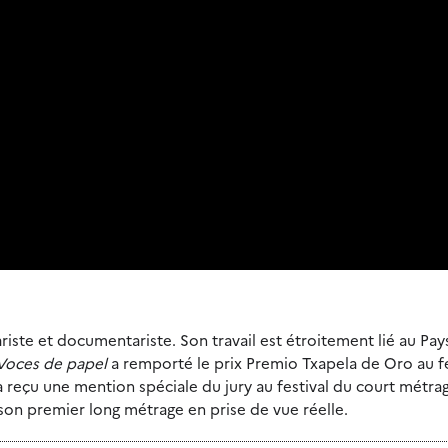
nariste et documentariste. Son travail est étroitement lié au Pa
Voces de papel
a remporté le prix Premio Txapela de Oro au fe
 reçu une mention spéciale du jury au festival du court métra
son premier long métrage en prise de vue réelle.