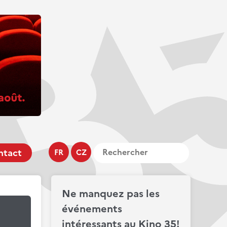
ntact
FR
CZ
Ne manquez pas les
événements
intéressants au Kino 35!