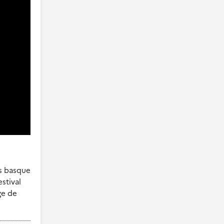
ys basque
stival
ge de