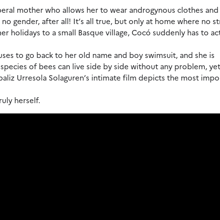
iberal mother who allows her to wear androgynous clothes and 
no gender, after all! It’s all true, but only at home where no s
r holidays to a small Basque village, Cocó suddenly has to act
efuses to go back to her old name and boy swimsuit, and she is
 species of bees can live side by side without any problem, ye
aliz Urresola Solaguren’s intimate film depicts the most impo
uly herself.