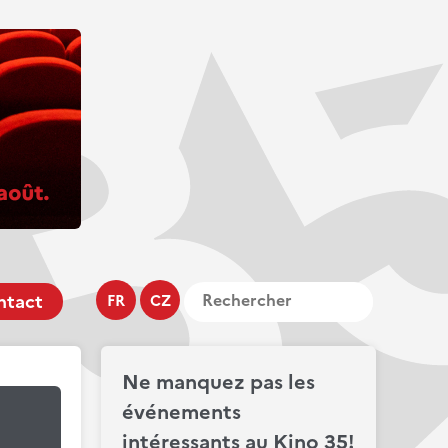
ntact
FR
CZ
Ne manquez pas les
événements
intéressants au Kino 35!