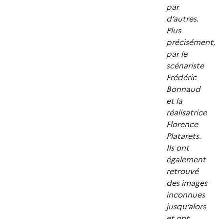
par
d’autres.
Plus
précisément,
par le
scénariste
Frédéric
Bonnaud
et la
réalisatrice
Florence
Platarets.
Ils ont
également
retrouvé
des images
inconnues
jusqu’alors
et ont