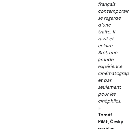
français
contemporain
se regarde
d’une
traite. Il
ravit et
éclaire.
Bref, une
grande
expérience
cinématograp
et pas
seulement
pour les
cinéphiles.
»
Tomáš
Pilát, Český
rozhlas