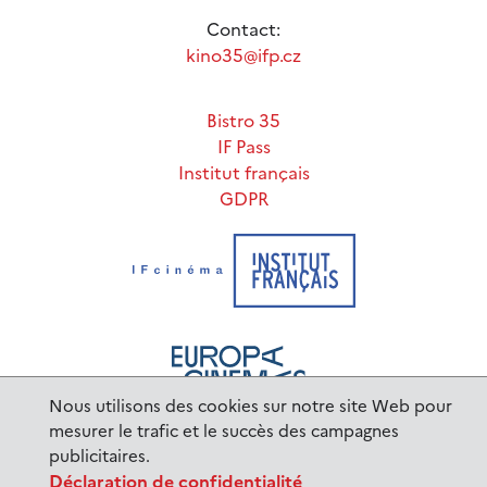
Contact:
kino35@ifp.cz
Bistro 35
IF Pass
Institut français
GDPR
Nous utilisons des cookies sur notre site Web pour
mesurer le trafic et le succès des campagnes
publicitaires.
www.ifp.cz
© 2023 Institut français de Prague |
Déclaration de confidentialité