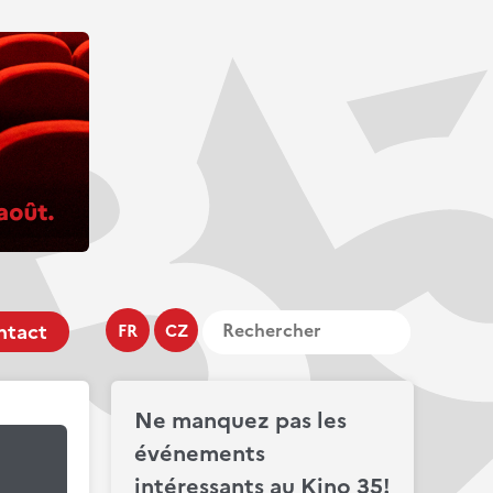
ntact
FR
CZ
Ne manquez pas les
événements
intéressants au Kino 35!