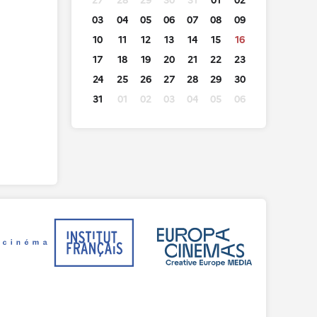
27
28
29
30
31
01
02
03
04
05
06
07
08
09
10
11
12
13
14
15
16
17
18
19
20
21
22
23
24
25
26
27
28
29
30
31
01
02
03
04
05
06