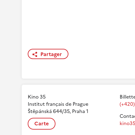
Partager
Kino 35
Billett
Institut français de Prague
(+420)
Štěpánská 644/35, Praha 1
Contac
Carte
kino35