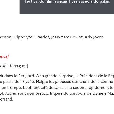
Festival du film français | Les Saveurs du palais
esson, Hippolyte Girardot, Jean-Marc Roulot, Arly Jover
e.cz/
23/11 à Prague*]
it dans le Périgord. À sa grande surprise, le Président de la R
alais de l’Élysée. Malgré les jalousies des chefs de la cuisine
ien trempé. L’authenticité de sa cuisine séduira rapidement le
s obstacles sont nombreux… Inspiré du parcours de Danièle Ma
terrand.