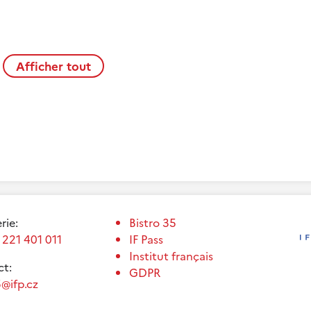
Afficher tout
erie:
Bistro 35
 221 401 011
IF Pass
Institut français
t:
GDPR
@ifp.cz