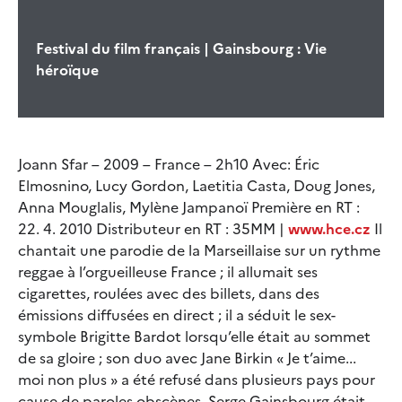
Festival du film français | Gainsbourg : Vie
héroïque
Joann Sfar – 2009 – France – 2h10 Avec: Éric
Elmosnino, Lucy Gordon, Laetitia Casta, Doug Jones,
Anna Mouglalis, Mylène Jampanoï Première en RT :
22. 4. 2010 Distributeur en RT : 35MM |
www.hce.cz
Il
chantait une parodie de la Marseillaise sur un rythme
reggae à l’orgueilleuse France ; il allumait ses
cigarettes, roulées avec des billets, dans des
émissions diffusées en direct ; il a séduit le sex-
symbole Brigitte Bardot lorsqu’elle était au sommet
de sa gloire ; son duo avec Jane Birkin « Je t’aime...
moi non plus » a été refusé dans plusieurs pays pour
cause de paroles obscènes. Serge Gainsbourg était