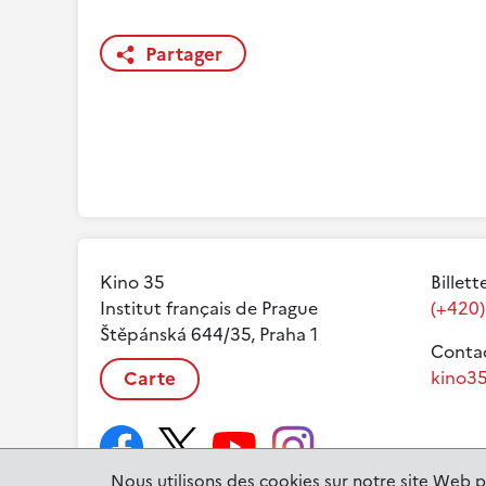
Partager
Kino 35
Billett
Institut français de Prague
(+420)
Štěpánská 644/35, Praha 1
Contac
Carte
kino35
Nous utilisons des cookies sur notre site Web p