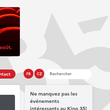
ntact
FR
CZ
Ne manquez pas les
événements
intéressants au Kino 35!