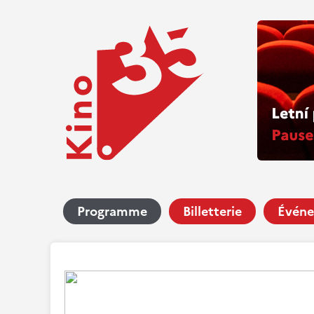
Programme
Billetterie
Événe