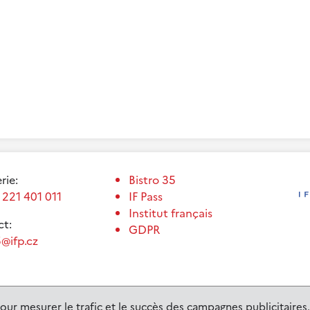
erie:
Bistro 35
 221 401 011
IF Pass
Institut français
t:
GDPR
@ifp.cz
our mesurer le trafic et le succès des campagnes publicitaires