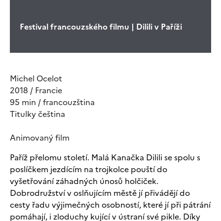
Festival francouzského filmu | Dilili v Paříži
Michel Ocelot
2018 / Francie
95 min / francouzština
Titulky čeština
Animovaný film
Paříž přelomu století. Malá Kanačka Dilili se spolu s
poslíčkem jezdícím na trojkolce pouští do
vyšetřování záhadných únosů holčiček.
Dobrodružství v oslňujícím městě jí přivádějí do
cesty řadu výjimečných osobností, které jí při pátrání
pomáhají, i zloduchy kující v ústraní své pikle. Díky