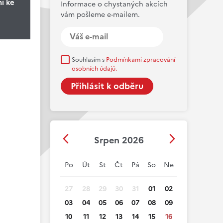
ni ke
Informace o chystaných akcích
vám pošleme e-mailem.
Souhlasím s
Podmínkami zpracování
osobních údajů.
Srpen 2026
Po
Út
St
Čt
Pá
So
Ne
27
28
29
30
31
01
02
03
04
05
06
07
08
09
10
11
12
13
14
15
16