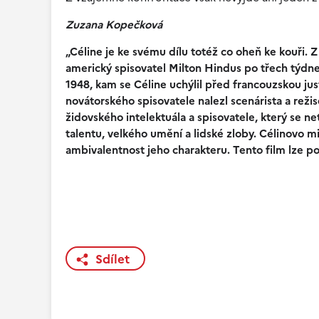
Zuzana Kopečková
„Céline je ke svému dílu totéž co oheň ke kouři. Z 
americký spisovatel Milton Hindus po třech týdne
1948, kam se Céline uchýlil před francouzskou jus
novátorského spisovatele nalezl scenárista a rež
židovského intelektuála a spisovatele, který se 
talentu, velkého umění a lidské zloby. Célinovo mis
ambivalentnost jeho charakteru. Tento film lze p
Sdílet