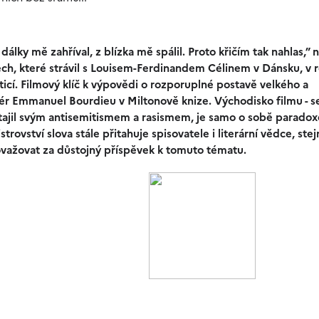
dálky mě zahříval, z blízka mě spálil. Proto křičím tak nahlas,” 
ch, které strávil s Louisem-Ferdinandem Célinem v Dánsku, v 
ticí. Filmový klíč k výpovědi o rozporuplné postavě velkého a
isér Emmanuel Bourdieu v Miltonově knize. Východisko filmu - s
netajil svým antisemitismem a rasismem, je samo o sobě parado
trovství slova stále přitahuje spisovatele i literární vědce, stej
ovažovat za důstojný příspěvek k tomuto tématu.