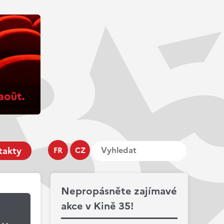
takty
FR
CZ
Nepropásněte zajímavé
akce v Kině 35!