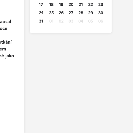
17
18
19
20
21
22
23
24
25
26
27
28
29
30
napsal
31
01
02
03
04
05
06
roce
etkání
xem
ně jako