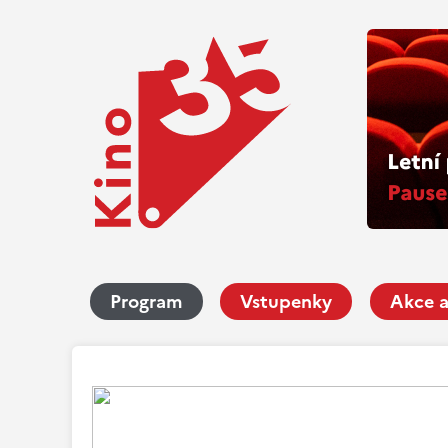
Program
Vstupenky
Akce a