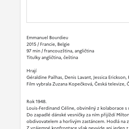
Emmanuel Bourdieu
2015 / Francie, Belgie
97 min / francouzština, angličtina
Titulky angličtina, čeština
Hrají
Géraldine Pailhas, Denis Lavant, Jessica Erickson,
Film vybrala Zuzana Kopečková, Česká televize, Č
Rok 1948.
Louis-Ferdinand Céline, obviněný z kolaborace s 
Do zapadlé dánské vesničky za ním přijíždí Milton
obdivovatelem a horlivým zastáncem. Hodlá na zá
Z vzájemné konfrontace však nevyjde ani jeden z 