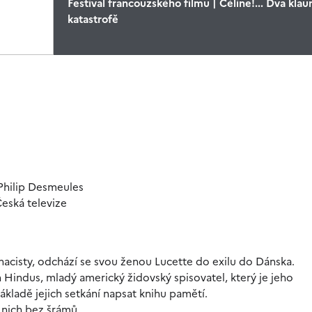
Festival francouzského filmu | Céline!... Dva klau
katastrofě
 Philip Desmeules
eská televize
nacisty, odchází se svou ženou Lucette do exilu do Dánska.
 Hindus, mladý americký židovský spisovatel, který je jeho
kladě jejich setkání napsat knihu pamětí.
nich bez šrámů...