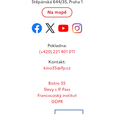
Štěpánská 644/35, Praha 1
Na mapě
Pokladna:
(+420) 221 401 011
Kontakt:
kino35@ifp.cz
Bistro 35
Slevy s IF Pass
Francouzský institut
GDPR