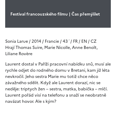
Festival francouzského filmu | Čas přemýšlet
Sonia Larue / 2014 / Francie / 43´/ FR / EN / CZ
Hrají Thomas Suire, Marie Nicolle, Anne Benoît,
Liliane Rovère
Laurent dostal v Paříži pracovní nabídku snů, musí ale
rychle odjet do rodného domu v Bretani, kam již léta
nevkročil. Jeho sestra Marie mu totiž chce něco
závažného sdělit. Když ale Laurent dorazí, nic se
neděje: triptych žen – sestra, matka, babička – mlčí.
Laurent pořád visí na telefonu a snaží se neobratně
navázat hovor. Ale s kým?