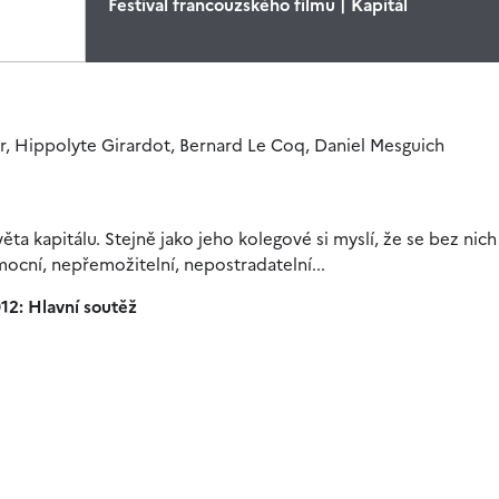
Festival francouzského filmu | Kapitál
r, Hippolyte Girardot, Bernard Le Coq, Daniel Mesguich
 kapitálu. Stejně jako jeho kolegové si myslí, že se bez nich
mocní, nepřemožitelní, nepostradatelní...
12: Hlavní soutěž