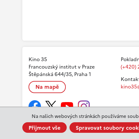
Kino 35
Pokladn
Francouzský institut v Praze
(+420) 
Štěpánská 644/35, Praha 1
Kontak
Na mapě
kino35@
Na našich webových stránkách používáme soubo
Přijmout vše
Spravovat soubory cook
www.ifp.cz
© 2023 Institut français de Prague |