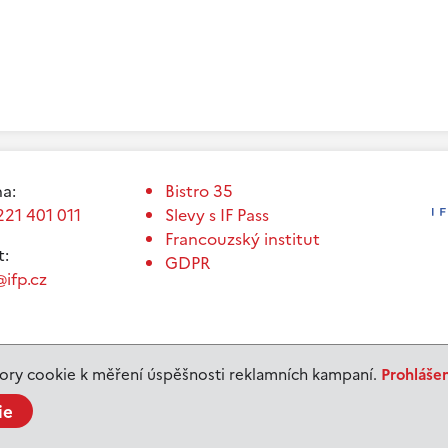
a:
Bistro 35
221 401 011
Slevy s IF Pass
Francouzský institut
t:
GDPR
ifp.cz
ry cookie k měření úspěšnosti reklamních kampaní.
Prohláše
ie