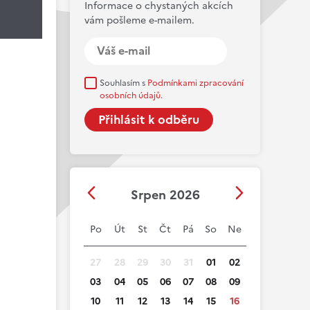
Informace o chystaných akcích
vám pošleme e-mailem.
Souhlasím s
Podmínkami zpracování
osobních údajů.
Srpen 2026
Po
Út
St
Čt
Pá
So
Ne
27
28
29
30
31
01
02
03
04
05
06
07
08
09
10
11
12
13
14
15
16