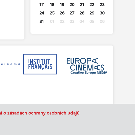
17
18
19
20
21
22
23
24
25
26
27
28
29
30
31
01
02
03
04
05
06
ní o zásadách ochrany osobních údajů
BurnIT
Tajpej Design
code:
design: