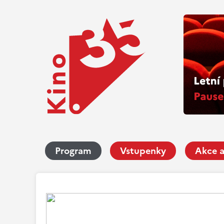
Program
Vstupenky
Akce a