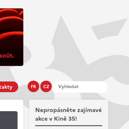
takty
FR
CZ
Nepropásněte zajímavé
akce v Kině 35!