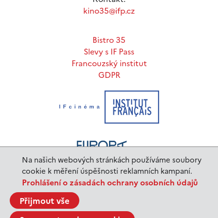
kino35@ifp.cz
Bistro 35
Slevy s IF Pass
Francouzský institut
GDPR
Na našich webových stránkách používáme soubory
cookie k měření úspěšnosti reklamních kampaní.
Prohlášení o zásadách ochrany osobních údajů
www.ifp.cz
© 2023 Institut français de Prague |
Přijmout vše
BurnIT
Tajpej Design
code:
design: